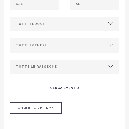
ANNULLA RICERCA