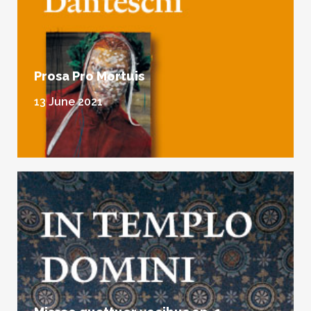
Prosa Pro Mortuis
13 June 2021