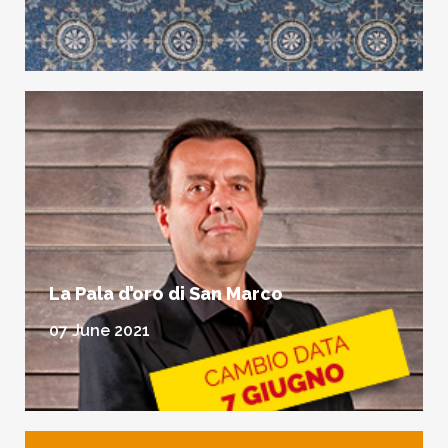
La Pala d’oro di San Marco
07 June 2021