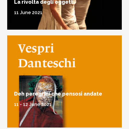
La rivolta degli oggetti
11 June 2021
Deh peregrini che pensosi andate
11 - 12 June 2021