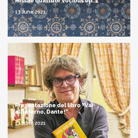
Missae quattuor vocibus op. 1
13 June 2021
Presentazione del libro “Vai
all’inferno, Dante!”
13 June 2021