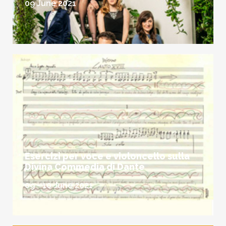
09 June 2021
Esercizi per voce e violoncello sulla
Divina Commedia di Dante
09 - 10 June 2021