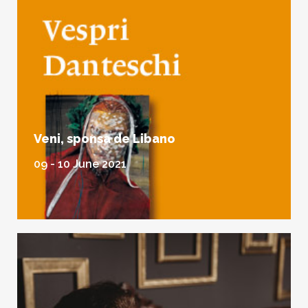
Veni, sponsa de Libano
09 - 10 June 2021