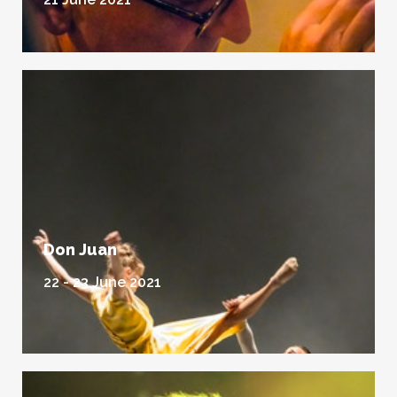
Don Juan
22 - 23 June 2021