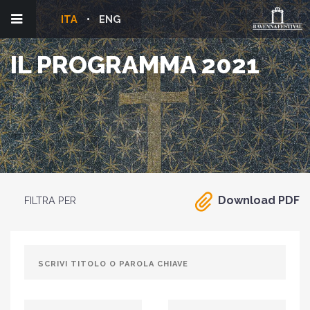
ITA
ENG
IL PROGRAMMA 2021
Download PDF
FILTRA PER