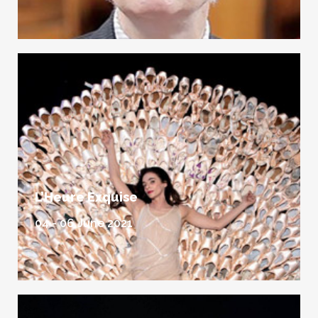
L’Heure Exquise
04 - 06 June 2021