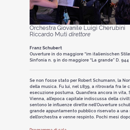
Orchestra Giovanile Luigi Cherubini
Riccardo Muti
direttore
Franz Schubert
Ouverture in do maggiore “im italienischen Stile”
Sinfonia n. 9 in do maggiore “La grande” D. 944
Se non fosse stato per Robert Schumann, la Nona
della musica. Fu lui, nel 1839, a ritrovarla fra 
esecuzione postuma. Quand’era ancora in vita, S
Vienna, all’epoca capitale indiscussa della civilt
sentono le influenze dirette nell’Ouverture schub
grande appuntamento pubblico riservato a una su
dell’orchestra e venne respinto. Pochi mesi dopo
Programma di sala