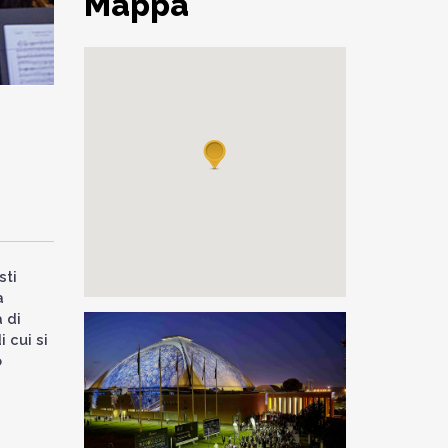
Mappa
sti
a
 di
i cui si
o