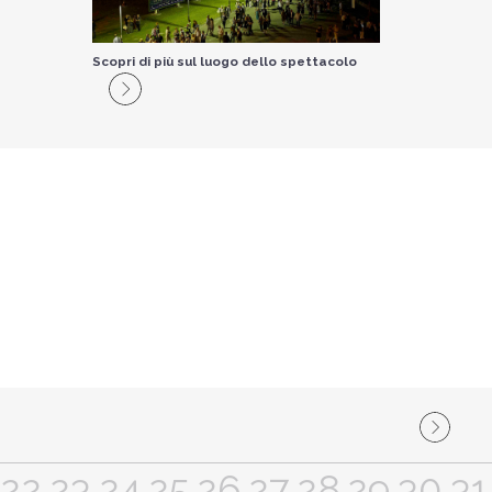
Scopri di più sul luogo dello spettacolo
22
23
24
25
26
27
28
29
30
31