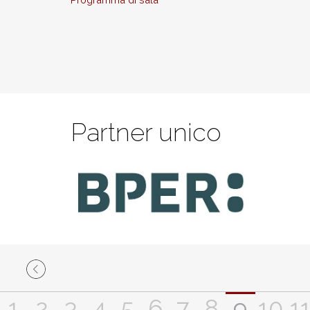
Partner unico
1
2
3
4
5
6
7
8
9
10
1