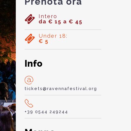
Prenota ora
Intero
da € 15 a € 45
Under 18:
€ 5
Info
tickets@ravennafestival.org
+39 0544 249244