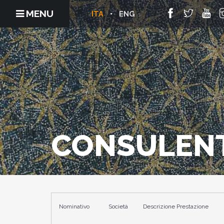
MENU
ITA
ENG
CONSULENT
Nominativo
Società
Descrizione Prestazione