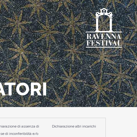
ATORI
hiarazione di assenza di
Dichiarazione altri incarichi
se di inconferibilità e/o