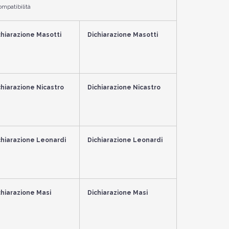
ompatibilità
chiarazione Masotti
Dichiarazione Masotti
chiarazione Nicastro
Dichiarazione Nicastro
chiarazione Leonardi
Dichiarazione Leonardi
chiarazione Masi
Dichiarazione Masi