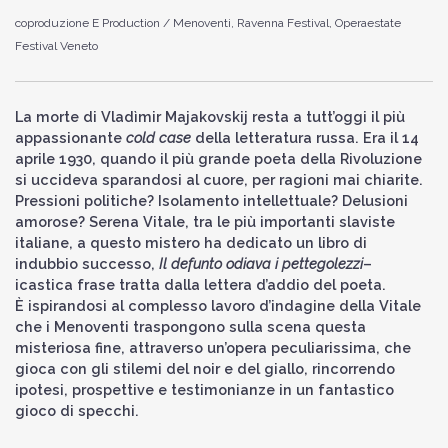
coproduzione E Production / Menoventi, Ravenna Festival, Operaestate
Festival Veneto
La morte di Vladìmir Majakovskij resta a tutt’oggi il più
appassionante
cold case
della letteratura russa. Era il 14
aprile 1930, quando il più grande poeta della Rivoluzione
si uccideva sparandosi al cuore, per ragioni mai chiarite.
Pressioni politiche? Isolamento intellettuale? Delusioni
amorose? Serena Vitale, tra le più importanti slaviste
italiane, a questo mistero ha dedicato un libro di
indubbio successo,
Il defunto odiava i pettegolezzi
–
icastica frase tratta dalla lettera d’addio del poeta.
È ispirandosi al complesso lavoro d’indagine della Vitale
che i Menoventi traspongono sulla scena questa
misteriosa fine, attraverso un’opera peculiarissima, che
gioca con gli stilemi del noir e del giallo, rincorrendo
ipotesi, prospettive e testimonianze in un fantastico
gioco di specchi.