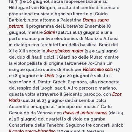
(
6, 7, 9 e 10 giugno
), sacra rappresentazione su
Hildegard von Bingen, creata dal centro di ricerca e
produzione musicale Agon su libretto di Guido
Barbieri; ruota attorno a Palestrina
Domus supra
petram
, il programma del LiberaVox Ensemble (
8
giugno
), mentre
Salmi
(
dall’11 al 13 giugno
) è una
performance per live electronics di Maurizio Alfonsi
in dialogo con l’architettura della basilica. Brani del
XII e XIII secolo in
Ave gloriosa mater
(
14 e 15 giugno
)
del duo di flauti dolci Il Giardino delle Muse; mentre
la violoncellista di origine taiwanese Jo-Chan Lin
esegue quattro suites di Bach per
Violoncello solo
(
17
e 18 giugno
) e in
Oreb
(
19 e 20 giugno
) è solista il
sassofono di Dimitri Grechi Espinoza, alla riscoperta
del respiro dei luoghi sacri. Altro percorso mariano,
questa volta attraverso il Seicento barocco, con
Ecce
Maria
(
dal 21 al 23 giugno
) dell’Ensemble Dolci
Accenti e omaggio al “principe dei musici” Carlo
Gesualdo da Venosa con
Pulvis et umbra sumus
(
dal 24
al 26 giugno
) del quartetto di viole da gamba
Consorteria delle Tenebre. Seguono tre concerti unici:
Il canto greco-bizantino
(
27 giugno
) di Nektaria