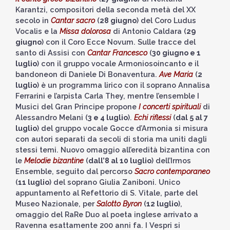
Karantzi, compositori della seconda metà del XX
secolo in
Cantar sacro
(
28 giugno
) del Coro Ludus
Vocalis e la
Missa dolorosa
di Antonio Caldara (
29
giugno
) con il Coro Ecce Novum. Sulle tracce del
santo di Assisi con
Cantar Francesco
(
30 giugno e 1
luglio
) con il gruppo vocale Armoniosoincanto e il
bandoneon di Daniele Di Bonaventura.
Ave Maria
(
2
luglio
) è un programma lirico con il soprano Annalisa
Ferrarini e l’arpista Carla They, mentre l’ensemble I
Musici del Gran Principe propone
I concerti spirituali
di
Alessandro Melani (
3 e 4 luglio
).
Echi riflessi
(
dal 5 al 7
luglio
) del gruppo vocale Gocce d’Armonia si misura
con autori separati da secoli di storia ma uniti dagli
stessi temi. Nuovo omaggio all’eredità bizantina con
le
Melodie bizantine
(
dall’8 al 10 luglio
) dell’Irmos
Ensemble, seguito dal percorso
Sacro contemporaneo
(
11 luglio
) del soprano Giulia Zaniboni. Unico
appuntamento al Refettorio di S. Vitale, parte del
Museo Nazionale, per
Salotto Byron
(
12 luglio
),
omaggio del RaRe Duo al poeta inglese arrivato a
Ravenna esattamente 200 anni fa. I Vespri si