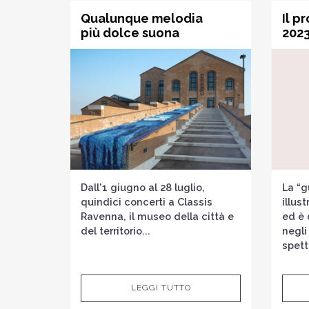
Qualunque melodia
Il p
più dolce suona
2023
Dall'1 giugno al 28 luglio,
La “g
quindici concerti a Classis
illus
Ravenna, il museo della città e
ed è 
del territorio...
negli
spett
LEGGI TUTTO