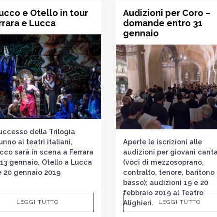
cco e Otello in tour
Audizioni per Coro –
rrara e Lucca
domande entro 31
gennaio
uccesso della Trilogia
unno ai teatri italiani,
Aperte le iscrizioni alle
co sarà in scena a Ferrara
audizioni per giovani canta
e 13 gennaio, Otello a Lucca
(voci di mezzosoprano,
 e 20 gennaio 2019
contralto, tenore, baritono
basso); audizioni 19 e 20
febbraio 2019 al Teatro
Alighieri.
LEGGI TUTTO
LEGGI TUTTO