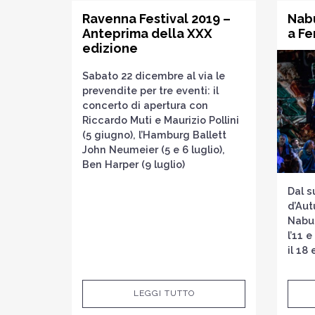
Ravenna Festival 2019 –
Nabu
Anteprima della XXX
a Fe
edizione
Sabato 22 dicembre al via le
prevendite per tre eventi: il
concerto di apertura con
Riccardo Muti e Maurizio Pollini
(5 giugno), l’Hamburg Ballett
John Neumeier (5 e 6 luglio),
Ben Harper (9 luglio)
Dal s
d’Aut
Nabuc
l’11 
il 18
LEGGI TUTTO