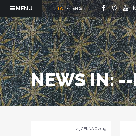
MENU
ITA
ENG
NEWS IN: -
25 GENNAIO 2019