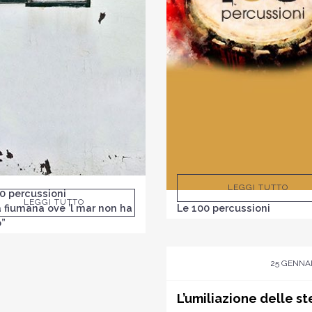
LEGGI TUTTO
0 percussioni
LEGGI TUTTO
a fiumana ove ’l mar non ha
Le 100 percussioni
o”
25 GENNAI
L’umiliazione delle st