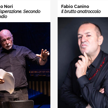
o Nori
Fabio Canino
isperazione. Secondo
Il brutto anatroccolo
odio