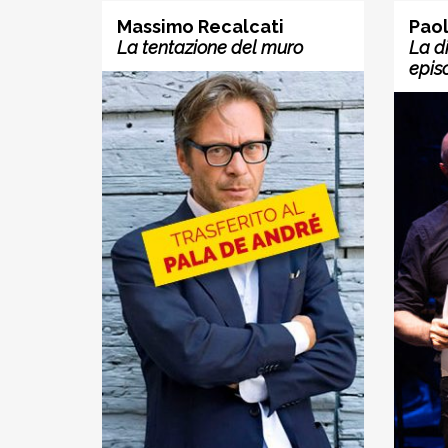
Massimo Recalcati
Paol
La tentazione del muro
La d
epis