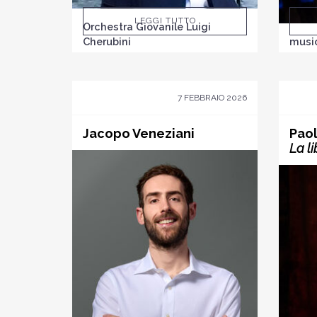
LEGGI TUTTO
Orchestra Giovanile Luigi
Cherubini
music
7 FEBBRAIO 2026
Jacopo Veneziani
Paol
La l