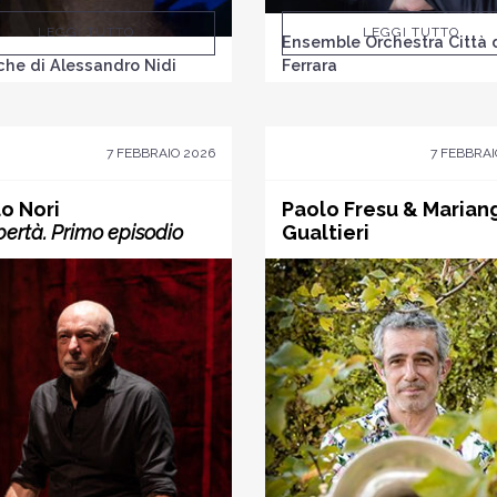
LEGGI TUTTO
LEGGI TUTTO
Ensemble Orchestra Città 
he di Alessandro Nidi
Ferrara
7 FEBBRAIO 2026
7 FEBBRAI
o Nori
Paolo Fresu & Marian
ibertà. Primo episodio
Gualtieri