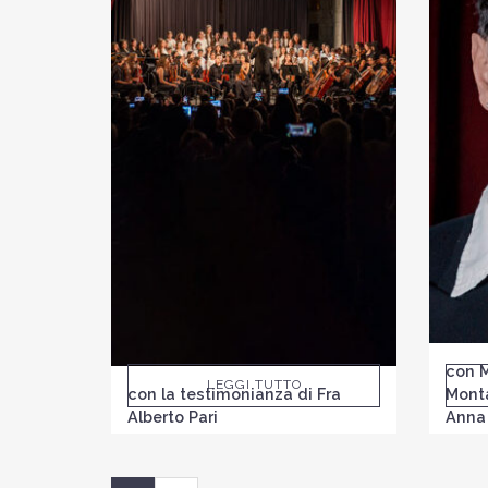
con 
LEGGI TUTTO
con la testimonianza di Fra
Monta
Alberto Pari
Anna