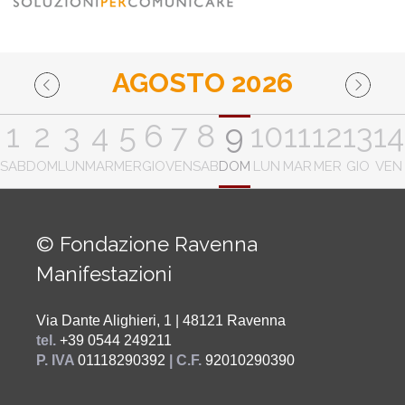
AGOSTO 2026
1
2
3
4
5
6
7
8
9
10
11
12
13
14
SAB
DOM
LUN
MAR
MER
GIO
VEN
SAB
DOM
LUN
MAR
MER
GIO
VEN
© Fondazione Ravenna
Manifestazioni
Via Dante Alighieri, 1 | 48121 Ravenna
tel.
+39 0544 249211
P. IVA
01118290392
| C.F.
92010290390