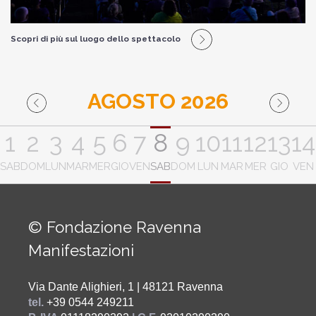
Scopri di più sul luogo dello spettacolo
AGOSTO 2026
1
2
3
4
5
6
7
8
9
10
11
12
13
14
SAB
DOM
LUN
MAR
MER
GIO
VEN
SAB
DOM
LUN
MAR
MER
GIO
VEN
© Fondazione Ravenna
Manifestazioni
Via Dante Alighieri, 1 | 48121 Ravenna
tel.
+39 0544 249211