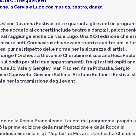
A DI OLTRE 40 EVENTI
eone, a Cervia e Lugo con musica, teatro, danza
nua
con Ravenna Festival: oltre quaranta gli eventi in progra
o che accanto ai concerti include teatro e danza; il palcoscen
tival raggiunge anche Cervia e Lugo. Una XXXI edizione che er
isure anti-Coronavirus chiudevano teatri e auditorium in tu
a, pur nel rispetto delle norme per la sicurezza di artisti,
irige l’Orchestra Giovanile Cherubini e il soprano Rosa Feola 
sul podio per altri due appuntamenti), fra gli artisti ospiti an
unello, Valery Gergiev, Ivan Fischer, Anna Prohaska, Sergio
nicio Capossela, Giovanni Sollima, Stefano Bollani. Il Festival s
e per la trasmissione degli eventi.
endo della Rocca Brancaleone il cuore del programma: proprio a
 la prima edizione della manifestazione e dalla Rocca si
diosa Sinfonia n. 41 “Jupiter” di Mozart. L’Orchestra Cherubin