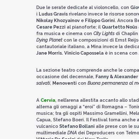
Due le serate dedicate al violoncello, con
Gio
i
Ludus Gravis
rivelano invece le risorse sonor
Nikolay Khozyainov
e
Filippo Gorini
. Ancora B
Cesare Pezzi
al pianoforte; il
Quartetto Noûs
fra musica e cinema con
City Lights
di Chaplin
Dying Planet
con le composizioni di Ernst Reij
cantautoriale italiano, a Mina invece la dedic
Jane Morris.
Vinicio Capossela
è in scena con
La sezione teatro comprende anche le compagn
occasione del decennale,
Fanny & Alexander
salvati
,
Menoventi
con
Buona permanenza al m
A
Cervia
, nell’arena allestita accanto allo sta
alterna gli omaggi a “eroi” di Romagna – Tonin
musica; tra gli ospiti Massimo Gramellini, Mel
Capua, Stefano Boeri. Il Festival torna anche 
vulcanico
Stefano Bollani
alle prese con le s
multimediale
DNA
dei Deproducers con Telmo 