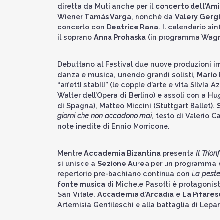
diretta da Muti anche per il
concerto dell’Ami
Wiener
Tam
á
s Varga
, nonché da
Valery Gerg
concerto con
Beatrice Rana
. Il calendario s
il soprano
Anna Prohaska
(in programma Wagne
Debuttano al Festival due nuove produzioni 
danza e musica, unendo grandi solisti,
Mario 
“affetti stabili” (le coppie d’arte e vita Silv
Walter dell’Opera di Berlino) e assoli con a H
di Spagna), Matteo Miccini (Stuttgart Ballet).
giorni che non accadono mai
, testo di Valerio C
note inedite di Ennio Morricone.
Mentre
Accademia Bizantina
presenta
Il Trio
si unisce a
Sezione Aurea
per un programma ded
repertorio pre-bachiano continua con
La pest
fonte musica
di Michele Pasotti è protagonista
San Vitale.
Accademia d’Arcadia
e
La Pifares
Artemisia Gentileschi e alla battaglia di Lepa