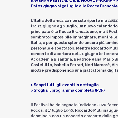
RAVENNA FESTIVAL C’È: IL NUOVO PROGRAMM
Dal 21 giugno al 30 luglio alla Rocca Brancal
L’Italia della musica non solo riparte ma
conti
tra 21 giugno e 30 luglio, un nuovo calendari
principale è la Rocca Brancaleone, ma il Fes
sembrato impossibile immaginare, mentre le m
Italia, e per questo splende ancora più luminos
personale e spettatori. Mentre Riccardo Muti d
concerto di apertura del 21 giugno (e tornerà 
Accademia Bizantina, Beatrice Rana, Mario Br
Castellitto, Isabella Ferrari, Neri Marcorè, Vi
inoltre predisponendo una piattaforma digital
> Scopri tutti gli eventi in dettaglio
> Sfoglia il programma completo (PDF)
Il Festival ha ridisegnato l’edizione 2020 fac
Rocca, il 1° luglio 1990,
Riccardo Muti
inaugurò
ricomincia con un concerto coronato dalla gran