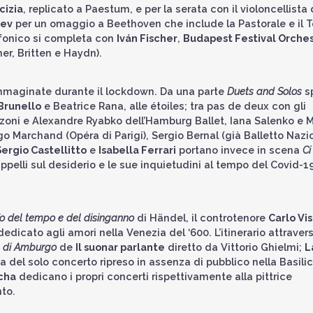
cizia
, replicato a Paestum, e per la serata con il violoncellista 
iev
per un omaggio a Beethoven che include la Pastorale e il T
infonico si completa con
Iv
á
n Fischer
,
Budapest Festival Orche
r, Britten e Haydn).
immaginate durante il lockdown. Da una parte
Duets and Solos
s
Brunello
e Beatrice Rana, alle étoiles; tra pas de deux con gli
ia Azzoni e Alexandre Ryabko dell’Hamburg Ballet, Iana Salenko e 
ugo Marchand (Opéra di Parigi), Sergio Bernal (già Balletto Nazi
Sergio Castellitto
e
Isabella Ferrari
portano invece in scena
Ci
appelli sul desiderio e le sue inquietudini al tempo del Covid-1
nfo del tempo e del disinganno
di Händel, il controtenore
Carlo Vis
icato agli amori nella Venezia del ‘600. L’itinerario attravers
e di Amburgo
de
Il suonar parlante
diretto da Vittorio Ghielmi;
L
 del solo concerto ripreso in assenza di pubblico nella Basilic
cha
dedicano i propri concerti rispettivamente alla pittrice
nto.