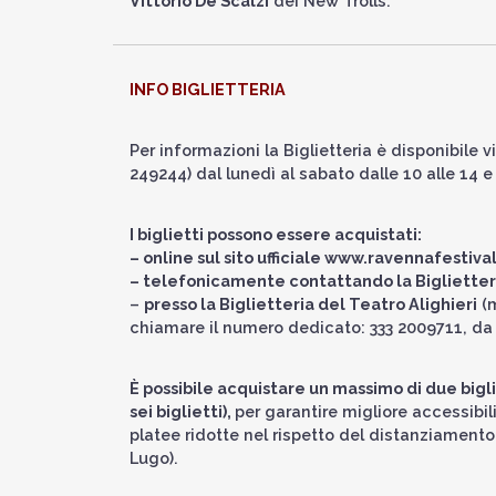
Vittorio De Scalzi
dei New Trolls.
INFO BIGLIETTERIA
Per informazioni la Biglietteria è disponibile v
249244) dal lunedì al sabato dalle 10 alle 14 e
I biglietti possono essere acquistati:
– online sul sito ufficiale
www.ravennafestiva
– telefonicamente contattando la Biglietteri
–
presso la Biglietteria del Teatro Alighieri
(m
chiamare il numero dedicato: 333 2009711, da l
È possibile acquistare un massimo di due biglie
sei biglietti),
per garantire migliore accessibi
platee ridotte nel rispetto del distanziamento
Lugo).