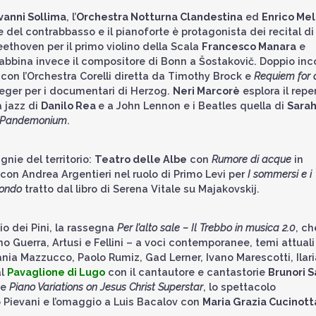
vanni Sollima
, l’
Orchestra Notturna Clandestina
ed
Enrico Mel
e del contrabbasso e il pianoforte è protagonista dei recital di
eethoven per il primo violino della Scala
Francesco Manara
e
abbina invece il compositore di Bonn a Šostakovič. Doppio inc
 con l’Orchestra Corelli diretta da Timothy Brock e
Requiem for 
seger per i documentari di Herzog.
Neri Marcorè
esplora il repe
a jazz di
Danilo Rea
e a John Lennon e i Beatles quella di
Sara
Pandemonium
.
ie del territorio:
Teatro delle Albe
con
Rumore di acque
in
con Andrea Argentieri nel ruolo di Primo Levi per
I sommersi e i
ondo
tratto dal libro di Serena Vitale su Majakovskij.
dio dei Pini, la rassegna
Per l’alto sale – Il Trebbo in musica 2.0
, ch
o Guerra, Artusi e Fellini – a voci contemporanee, temi attuali
ania Mazzucco, Paolo Rumiz, Gad Lerner, Ivano Marescotti, Ilari
al
Pavaglione di Lugo
con il cantautore e cantastorie
Brunori S
ue
Piano Variations on Jesus Christ Superstar
, lo spettacolo
Pievani e l’omaggio a Luis Bacalov con
Maria Grazia Cucinott