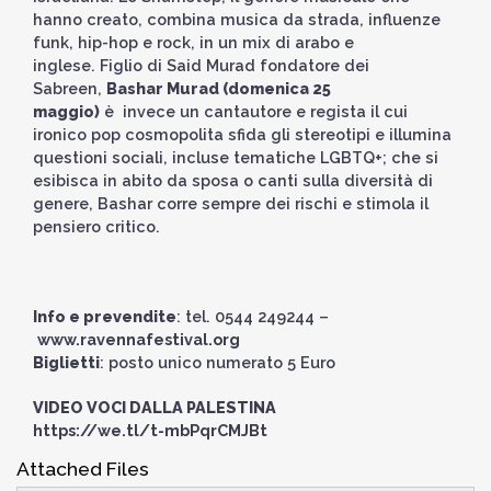
hanno creato, combina musica da strada, influenze
funk, hip-hop e rock, in un mix di arabo e
inglese. Figlio di Said Murad fondatore dei
Sabreen,
Bashar Murad (domenica 25
maggio)
è invece un cantautore e regista il cui
ironico pop cosmopolita sfida gli stereotipi e illumina
questioni sociali, incluse tematiche LGBTQ+; che si
esibisca in abito da sposa o canti sulla diversità di
genere, Bashar corre sempre dei rischi e stimola il
pensiero critico.
Info e prevendite
: tel. 0544 249244 –
www.ravennafestival.org
Biglietti
: posto unico numerato 5 Euro
VIDEO VOCI DALLA
PALESTINA
https://we.tl/t-mbPqrCMJBt
Attached Files