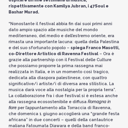
rispettivamente con Kamilya Jubran, i 47Soul e
Bashar Murad.
“Nonostante il festival abbia fin dai suoi primi anni
dato ampio spazio alle musiche del mondo
mediterraneo, del medio e dell’estremo oriente, era
rimasta una importante lacuna: quella della Palestina
e del suo sfortunato popolo –
spiega Franco Masotti,
co-Direttore Artistico di Ravenna Festival
– Ora è
grazie alla partnership con il Festival delle Culture
che possiamo proporre la prima rassegna mai
realizzata in Italia, e in un momento così tragico,
dedicata alla diaspora palestinese, con quattro
significative/i artiste/i di diversa area stilistica. La
musica darà voce alla nostalgia per la propria terra”.
La collaborazione fra i due festival si è estesa anche
alla rassegna ecosostenibile e diffusa
Romagna in
fiore
per l’appuntamento alla Torraccia di Ravenna,
che domenica 1 giugno accoglierà una “grande festa
africana” in due concerti – quelli della cantautrice
maliana Fatoumata Diawara e della band franco-