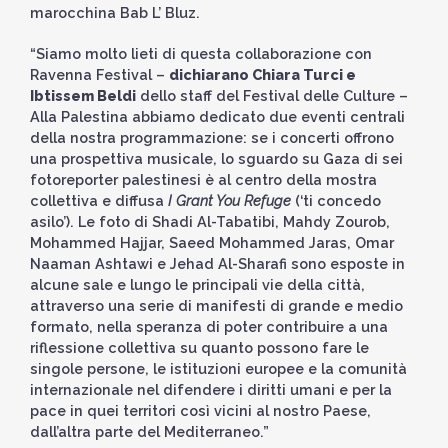
marocchina Bab L’ Bluz.
“Siamo molto lieti di questa collaborazione con
Ravenna Festival –
dichiarano Chiara Turci e
Ibtissem Beldi
dello staff del Festival delle Culture –
Alla Palestina abbiamo dedicato due eventi centrali
della nostra programmazione: se i concerti offrono
una prospettiva musicale, lo sguardo su Gaza di sei
fotoreporter palestinesi è al centro della mostra
collettiva e diffusa
I Grant You Refuge
(‘ti concedo
asilo’). Le foto di Shadi Al-Tabatibi, Mahdy Zourob,
Mohammed Hajjar, Saeed Mohammed Jaras, Omar
Naaman Ashtawi e Jehad Al-Sharafi sono esposte in
alcune sale e lungo le principali vie della città,
attraverso una serie di manifesti di grande e medio
formato, nella speranza di poter contribuire a una
riflessione collettiva su quanto possono fare le
singole persone, le istituzioni europee e la comunità
internazionale nel difendere i diritti umani e per la
pace in quei territori così vicini al nostro Paese,
dall’altra parte del Mediterraneo.”