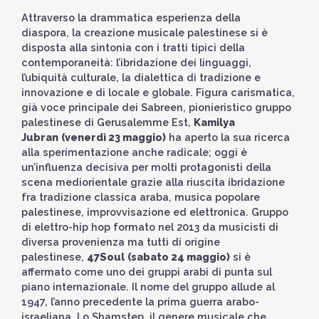
Attraverso la drammatica esperienza della
diaspora, la creazione musicale palestinese si è
disposta alla sintonia con i tratti tipici della
contemporaneità: l’ibridazione dei linguaggi,
l’ubiquità culturale, la dialettica di tradizione e
innovazione e di locale e globale. Figura carismatica,
già voce principale dei Sabreen, pionieristico gruppo
palestinese di Gerusalemme Est,
Kamilya
Jubran
(venerdì 23 maggio)
ha aperto la sua ricerca
alla sperimentazione anche radicale; oggi è
un’influenza decisiva per molti protagonisti della
scena mediorientale grazie alla riuscita ibridazione
fra tradizione classica araba, musica popolare
palestinese, improvvisazione ed elettronica. Gruppo
di elettro-hip hop formato nel 2013 da musicisti di
diversa provenienza ma tutti di origine
palestinese,
47Soul
(sabato 24 maggio)
si è
affermato come uno dei gruppi arabi di punta sul
piano internazionale. Il nome del gruppo allude al
1947, l’anno precedente la prima guerra arabo-
israeliana. Lo Shamstep, il genere musicale che