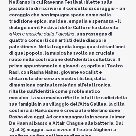
Nell’anno in cui Ravenna Festival riflette sulla
possibilità di riscrivere il concetto di coraggio – un
coraggio che non impugna spade come nella
tradizione epica, ma idee, empatia e speranza – il
dialogo con il Festival delle Culture ha dato vita
a
Voci e musiche dalla Palestina
, una rassegna di
quattro concerti con artisti della diaspora
palestinese. Nella tragedia lunga quasi ottant’anni
di quel popolo, la musica ha svolto un cruciale
ruolo nella costruzione dell’identità collettiva. Il
primo appuntamento è giovedì 24 aprile al Teatro
Rasi, con Rasha Nahas, giovane vocalist e
chitarrista che senza vincoli stilistici, dalla
dimensione cantautorale fino all’elettronica,
riflette sull’identità come problematico
mosaico.
La sua musica riflette infatti le radici della
sua famiglia in un villaggio
dell’Alta Galilea, la città
costiera di Haifa dove è cresciuta e Berlino dove
Rasha vive oggi. Ad accompagnarla in scena Jelmer
De Haan al basso e Altair Chague alla batteria. Dal
23 al 25 maggio, sarà invece il Teatro Alighieri a
ospitare un fine settimana di musica,