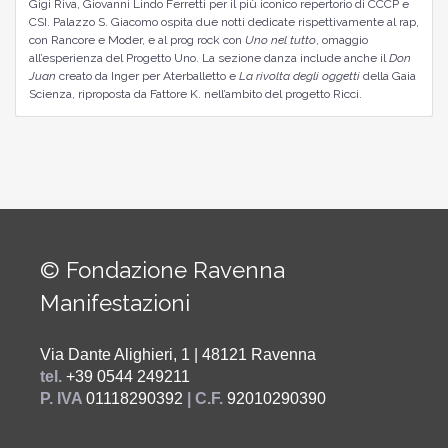
Gigi Riva,
Giovanni Lindo Ferretti
per il più iconico repertorio di CCCP e
CSI. Palazzo S. Giacomo ospita due notti dedicate rispettivamente al rap,
con
Rancore
e Moder, e al prog rock con
Uno nel tutto
, omaggio
all’esperienza del Progetto Uno. La sezione danza include anche il
Don
Juan
creato da Inger per Aterballetto e
La rivolta degli oggetti
della Gaia
Scienza, riproposta da Fattore K. nell’ambito del progetto Ricci.
© Fondazione Ravenna
Manifestazioni
Via Dante Alighieri, 1 | 48121 Ravenna
tel.
+39 0544 249211
P. IVA
01118290392
| C.F.
92010290390