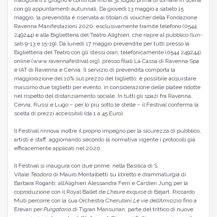
inaugura il 2 giugno e continua fino al 31 luglio prima di tornare in scena
con gli appuntamenti autunnali. Da giovedì 13 maggio a sabato 15
maggio, la prevendita è riservata ai titolari di voucher della Fondazione
Ravenna Manifestazioni 2020, esclusivamente tramite telefono (0544
249244) e alla Biglietteria del Teatro Alighieri, che riapre al pubblico (lun-
sab 9-13 e 15-19). Da lunedì 17 maggio prevendite per tutti presso la
Biglietteria del Teatro con gli stessi orari, telefonicamente (0544 249244),
online (
www.ravennafestival.org
), presso filiali La Cassa di Ravenna Spa
e IAT di Ravenna e Cervia.
Il servizio di prevendita comporta la
maggiorazione del 10% sul prezzo del biglietto;
è possibile acquistare
massimo due biglietti per evento, in considerazione delle platee ridotte
nel rispetto del distanziamento sociale. In tutti gli spazi fra Ravenna,
Cervia, Russi e Lugo – per lo più sotto le stelle – il Festival conferma la
scelta di prezzi accessibili (da 1 a 45 Euro).
Il Festival rinnova inoltre il proprio impegno per la sicurezza di pubblico,
artisti e staff, aggiornando secondo la normativa vigente i protocolli già
efficacemente applicati nel 2020.
Il Festival si inaugura con due prime:
nella Basilica di S.
Vitale
Teodora
di Mauro Montalbetti su libretto e drammaturgia di
Barbara Roganti; all’Alighieri Alessandra Ferri e Carsten Jung per la
coproduzione con il Royal Ballet de
L’heure exquise
di Béjart.
Riccardo
Muti percorre con la sua Orchestra Cherubini
Le vie dell’Amicizia
fino a
Erevan per
Purgatorio
di Tigran Mansurian, parte del trittico di nuove