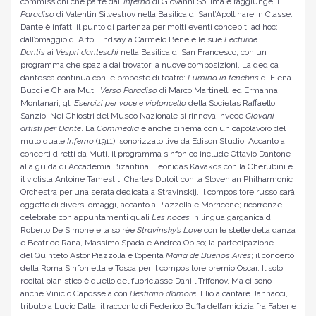
commissioni che parte dall’
Inferno
di Giovanni Sollima e raggiunge il
Paradiso
di Valentin Silvestrov nella Basilica di Sant’Apollinare in Classe.
Dante è infatti il punto di partenza per molti eventi concepiti ad hoc:
dall’omaggio di
Arto Lindsay
a Carmelo Bene e le sue
Lecturae
Dantis
ai
Vespri danteschi
nella Basilica di San Francesco, con un
programma che spazia dai trovatori a nuove composizioni. La dedica
dantesca continua con le proposte di teatro:
Lumina in tenebris
di Elena
Bucci e Chiara Muti,
Verso Paradiso
di Marco Martinelli ed Ermanna
Montanari, gli
Esercizi per voce e violoncello
della
Societas Raffaello
Sanzio. Nei Chiostri del Museo Nazionale si rinnova invece
Giovani
artisti per Dante
. La
Commedia
è anche cinema con un capolavoro del
muto quale
Inferno
(1911), sonorizzato live da Edison Studio. Accanto ai
concerti diretti da Muti, il programma sinfonico include Ottavio Dantone
alla guida di Accademia Bizantina; Leōnidas Kavakos con la Cherubini e
il violista Antoine Tamestit; Charles Dutoit con la Slovenian Philharmonic
Orchestra per una serata dedicata a Stravinskij. Il compositore russo sarà
oggetto di diversi omaggi, accanto a Piazzolla e Morricone; ricorrenze
celebrate con appuntamenti quali
Les noces
in lingua garganica di
Roberto De Simone e la soirée
Stravinsky’s Love
con le stelle della danza
e Beatrice Rana, Massimo Spada e Andrea Obiso; la partecipazione
del
Quinteto Astor Piazzolla
e l’operita
Maria de Buenos Aires
; il concerto
della
Roma Sinfonietta
e
Tosca
per il compositore premio Oscar. Il solo
recital pianistico è quello del fuoriclasse Daniil Trifonov. Ma ci sono
anche Vinicio Capossela con
Bestiario d’amore
,
Elio
a cantare Jannacci, il
tributo a Lucio Dalla, il racconto di
Federico Buffa
dell’amicizia fra Faber e