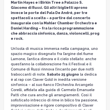
Martin Hayes e i Birkin Tree a Palazzo S.
Giacomo di Russi. Gli altri biglietti aprono
invece le porte del Pala De André, per tre
spettacoli a scelta – a partire dal concerto
inaugurale con la Mahler Chamber Orchestra e
Daniel Harding – fra la ricca programmazione
che abbraccia sinfonica, danza, violoncelli, prog
e rock.
Un’isola di musica immersa nella campagna, uno
spazio magico disegnato fra l’argine del fiume
Lamone, l’antica dimora e il cielo stellato: anche
quest’anno la collaborazione fra il Festival e il
Comune di Russi rinnova l’incanto per due notti
traboccanti di note.
Sabato 25 giugno
la dedica
è al rap con Claver Gold in inedita versione
sinfonica – al suo fianco l’Orchestra Arcangelo
Corelli, affidata alla guida di Carmelo Emanuele
Patti che cura anche gli arrangiamenti. Così il
sofisticato intreccio di rime in bilico tra passione,
improvvisazione e rigore compositivo di Claver