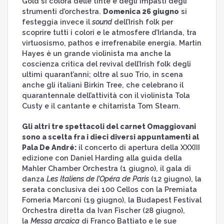
Gold si colora delle tinte e degli impasti degli
strumenti d’orchestra.
Domenica 26 giugno
si
festeggia invece il
sound
dell’Irish folk per
scoprire tutti i colori e le atmosfere d’Irlanda, tra
virtuosismo, pathos e irrefrenabile energia. Martin
Hayes è un grande violinista ma anche la
coscienza critica del revival dell’Irish folk degli
ultimi quarant’anni; oltre al suo Trio, in scena
anche gli italiani Birkin Tree, che celebrano il
quarantennale dell’attività con il violinista Tola
Custy e il cantante e chitarrista Tom Stearn.
Gli altri tre spettacoli del carnet Omaggiovani
sono a scelta fra i dieci diversi appuntamenti al
Pala De André:
il concerto di apertura della XXXIII
edizione con Daniel Harding alla guida della
Mahler Chamber Orchestra (1 giugno), il gala di
danza
Les Italiens de l’Opéra de Paris
(12 giugno), la
serata conclusiva dei 100 Cellos con la Premiata
Forneria Marconi (19 giugno), la Budapest Festival
Orchestra diretta da Ivan Fischer (28 giugno),
la
Messa arcaica
di Franco Battiato e le sue