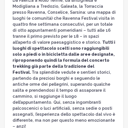
Da Faenza a Riolo Terme, da Brisighella e
Modigliana a Tredozio, Galeata, la Torraccia
presso Ravenna, Conselice, Sarsina: una mappa di
luoghi (e comunità) che Ravenna Festival visita in
quattro fine settimana consecutivi, per un totale
di otto appuntamenti pomeridiani – tutti alle 16
tranne il primo previsto per le 18 – in spazi
all’aperto di valore paesaggistico e storico.
Tutti i
luoghi di spettacolo scelti sono raggiungibili
solo a piedi o in bicicletta dalle aree designate,
riproponendo quindi la formula del concerto
trekking già parte della tradizione del
Festival.
Tra splendide vedute e sentieri storici,
partendo da preziosi borghi e seguendo le
antiche orme dei pellegrini, superando qualche
salita e prendendosi il tempo di assaporare il
cammino, si raggiunge il luogo
dell’appuntamento. Qui, senza ingombranti
palcoscenici o luci artificiali, senza sedie o posti
assegnati, l’esperienza dello spettacolo dal vivo è
differente, ma non per questo meno emozionante
– anzi!