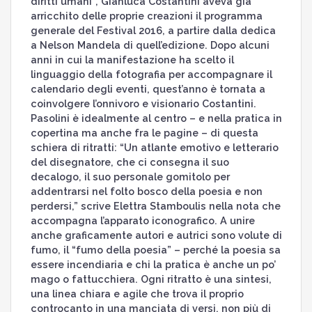
diritti umani”, Gianluca Costantini aveva già
arricchito delle proprie creazioni il programma
generale del Festival 2016, a partire dalla dedica
a Nelson Mandela di quell’edizione. Dopo alcuni
anni in cui la manifestazione ha scelto il
linguaggio della fotografia per accompagnare il
calendario degli eventi, quest’anno è tornata a
coinvolgere l’onnivoro e visionario Costantini.
Pasolini è idealmente al centro – e nella pratica in
copertina ma anche fra le pagine – di questa
schiera di ritratti: “Un atlante emotivo e letterario
del disegnatore, che ci consegna il suo
decalogo, il suo personale gomitolo per
addentrarsi nel folto bosco della poesia e non
perdersi,” scrive Elettra Stamboulis nella nota che
accompagna l’apparato iconografico. A unire
anche graficamente autori e autrici sono volute di
fumo, il “fumo della poesia” – perché la poesia sa
essere incendiaria e chi la pratica è anche un po’
mago o fattucchiera. Ogni ritratto è una sintesi,
una linea chiara e agile che trova il proprio
controcanto in una manciata di versi, non più di