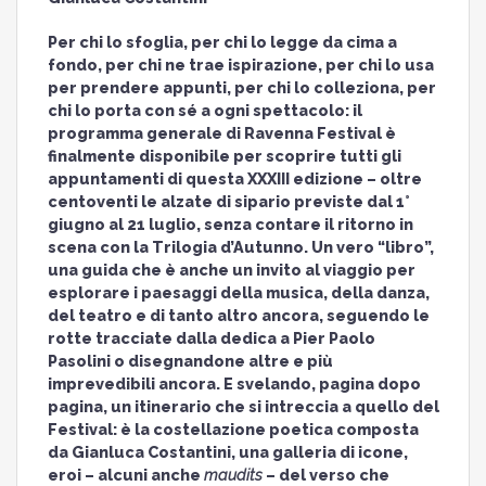
Per chi lo sfoglia, per chi lo legge da cima a
fondo, per chi ne trae ispirazione, per chi lo usa
per prendere appunti, per chi lo colleziona, per
chi lo porta con sé a ogni spettacolo: il
programma generale di Ravenna Festival è
finalmente disponibile per scoprire tutti gli
appuntamenti di questa XXXIII edizione – oltre
centoventi le alzate di sipario previste dal 1°
giugno al 21 luglio, senza contare il ritorno in
scena con la Trilogia d’Autunno. Un vero “libro”,
una guida che è anche un invito al viaggio per
esplorare i paesaggi della musica, della danza,
del teatro e di tanto altro ancora, seguendo le
rotte tracciate dalla dedica a Pier Paolo
Pasolini o disegnandone altre e più
imprevedibili ancora. E svelando, pagina dopo
pagina, un itinerario che si intreccia a quello del
Festival: è la costellazione poetica composta
da Gianluca Costantini, una galleria di icone,
eroi – alcuni anche
maudits
– del verso che