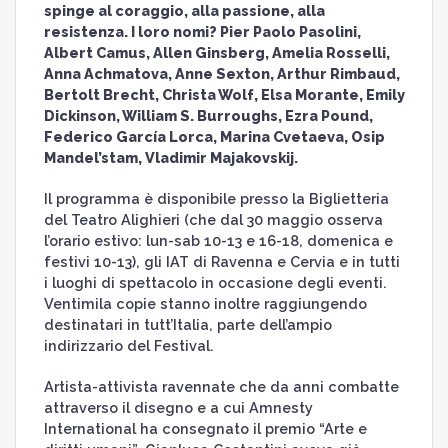
spinge al coraggio, alla passione, alla
resistenza. I loro nomi? Pier Paolo Pasolini,
Albert Camus, Allen Ginsberg, Amelia Rosselli,
Anna Achmatova, Anne Sexton, Arthur Rimbaud,
Bertolt Brecht, Christa Wolf, Elsa Morante, Emily
Dickinson, William S. Burroughs, Ezra Pound,
Federico García Lorca, Marina Cvetaeva, Osip
Mandel’stam, Vladimir Majakovskij.
Il programma è disponibile presso la Biglietteria
del Teatro Alighieri (che dal 30 maggio osserva
l’orario estivo: lun-sab 10-13 e 16-18, domenica e
festivi 10-13), gli IAT di Ravenna e Cervia e in tutti
i luoghi di spettacolo in occasione degli eventi.
Ventimila copie stanno inoltre raggiungendo
destinatari in tutt’Italia, parte dell’ampio
indirizzario del Festival.
Artista-attivista ravennate che da anni combatte
attraverso il disegno e a cui Amnesty
International ha consegnato il premio “Arte e