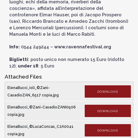
luoghi, echi della memoria, riverberi della
coscienza», affidata all’interpretazione del
controtenore Elmar Hauser, poi di Jacopo Prospero
(sax), Riccardo Brancato e Amedeo Zacchi (tromboni)
e Lorenzo Mercuriali (percussioni). I costumi sono di
Manuela Monti e le luci di Marco Rabiti.
Info:
0544 249244 –
www.ravennafestival.org
Biglietti
: posto unico non numerato 15 Euro (ridotto
12);
under 18
: 5 Euro
Attached Files
ElenaBucci_ioli_©Zani-
DOWNLOAD
CasadioZAN_6517 copia.jpg
ElenaBucci_©Zani-CasadioZANI0506
DOWNLOAD
copia.jpg
ElenaBucci_©LucaConcas_C2A0041
DOWNLOAD
copia.jpg