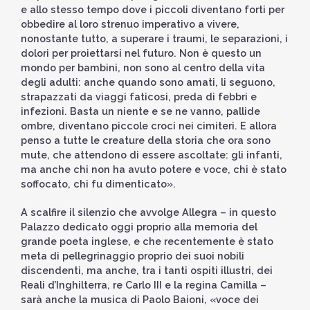
e allo stesso tempo dove i piccoli diventano forti per
obbedire al loro strenuo imperativo a vivere,
nonostante tutto, a superare i traumi, le separazioni, i
dolori per proiettarsi nel futuro. Non è questo un
mondo per bambini, non sono al centro della vita
degli adulti: anche quando sono amati, li seguono,
strapazzati da viaggi faticosi, preda di febbri e
infezioni. Basta un niente e se ne vanno, pallide
ombre, diventano piccole croci nei cimiteri. E allora
penso a tutte le creature della storia che ora sono
mute, che attendono di essere ascoltate: gli infanti,
ma anche chi non ha avuto potere e voce, chi è stato
soffocato, chi fu dimenticato».
A scalfire il silenzio che avvolge Allegra – in questo
Palazzo dedicato oggi proprio alla memoria del
grande poeta inglese, e che recentemente è stato
meta di pellegrinaggio proprio dei suoi nobili
discendenti, ma anche, tra i tanti ospiti illustri, dei
Reali d’Inghilterra, re Carlo III e la regina Camilla –
sarà anche la musica di Paolo Baioni, «voce dei