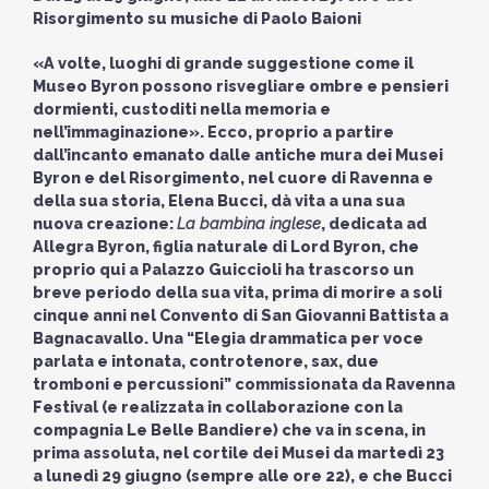
Risorgimento su musiche di Paolo Baioni
«A volte, luoghi di grande suggestione come il
Museo Byron possono risvegliare ombre e pensieri
dormienti, custoditi nella memoria e
nell’immaginazione». Ecco, proprio a partire
dall’incanto emanato dalle antiche mura dei Musei
Byron e del Risorgimento, nel cuore di Ravenna e
della sua storia, Elena Bucci, dà vita a una sua
nuova creazione:
La bambina inglese
, dedicata ad
Allegra Byron, figlia naturale di Lord Byron, che
proprio qui a Palazzo Guiccioli ha trascorso un
breve periodo della sua vita, prima di morire a soli
cinque anni nel Convento di San Giovanni Battista a
Bagnacavallo. Una “Elegia drammatica per voce
parlata e intonata, controtenore, sax, due
tromboni e percussioni” commissionata da Ravenna
Festival (e realizzata in collaborazione con la
compagnia Le Belle Bandiere) che va in scena, in
prima assoluta, nel cortile dei Musei da martedì 23
a lunedì 29 giugno (sempre alle ore 22), e che Bucci