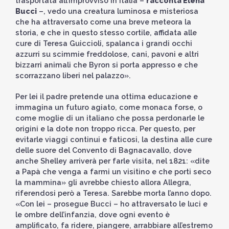
trasportata all’improvviso in Italia –
racconta Elena
Bucci
–, vedo una creatura luminosa e misteriosa
che ha attraversato come una breve meteora la
storia, e che in questo stesso cortile, affidata alle
cure di Teresa Guiccioli, spalanca i grandi occhi
azzurri su scimmie freddolose, cani, pavoni e altri
bizzarri animali che Byron si porta appresso e che
scorrazzano liberi nel palazzo».
Per lei il padre pretende una ottima educazione e
immagina un futuro agiato, come monaca forse, o
come moglie di un italiano che possa perdonarle le
origini e la dote non troppo ricca. Per questo, per
evitarle viaggi continui e faticosi, la destina alle cure
delle suore del Convento di Bagnacavallo, dove
anche Shelley arriverà per farle visita, nel 1821: «dite
a Papà che venga a farmi un visitino e che porti seco
la mammina» gli avrebbe chiesto allora Allegra,
riferendosi però a Teresa. Sarebbe morta l’anno dopo.
«Con lei – prosegue Bucci – ho attraversato le luci e
le ombre dell’infanzia, dove ogni evento è
amplificato, fa ridere, piangere, arrabbiare all’estremo