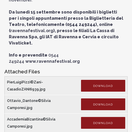
Da lunedì 15 settembre sono disponibili i biglietti
per i singoli appuntamenti presso la Biglietteria del
Teatro, telefonicamente (0544 249244), online
(
ravennafestival.org
), presso le filiali La Cassa di
Ravenna Spa, gli IAT di Ravenna e Cervia e circuito
Vivaticket.
Info e prevendite
0544
249244
www.ravennafestival.org
Attached Files
PierLuigiPizzi©Zani-
DOWNLOAD
CasadioZANI6939.jpg
Ottavio_Dantone©Silvia
DOWNLOAD
Camporesi.jpg
AccademiaBizantina©Silvia
DOWNLOAD
Camporesi.jpg