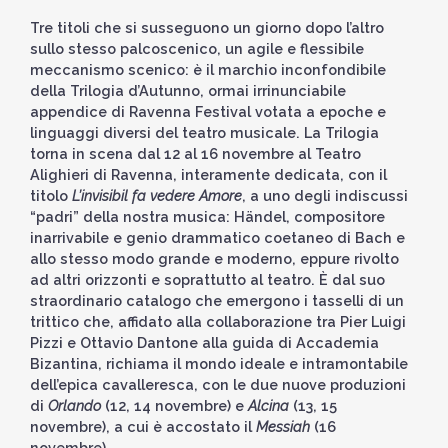
Tre titoli che si susseguono un giorno dopo l’altro
sullo stesso palcoscenico, un agile e flessibile
meccanismo scenico: è il marchio inconfondibile
della Trilogia d’Autunno, ormai irrinunciabile
appendice di Ravenna Festival votata a epoche e
linguaggi diversi del teatro musicale. La Trilogia
torna in scena dal 12 al 16 novembre al Teatro
Alighieri di Ravenna, interamente dedicata, con il
titolo
L’invisibil fa vedere Amore
, a uno degli indiscussi
“padri” della nostra musica: Händel, compositore
inarrivabile e genio drammatico coetaneo di Bach e
allo stesso modo grande e moderno, eppure rivolto
ad altri orizzonti e soprattutto al teatro. È dal suo
straordinario catalogo che emergono i tasselli di un
trittico che, affidato alla collaborazione tra Pier Luigi
Pizzi e Ottavio Dantone alla guida di Accademia
Bizantina, richiama il mondo ideale e intramontabile
dell’epica cavalleresca, con le due nuove produzioni
di
Orlando
(12, 14 novembre) e
Alcina
(13, 15
novembre), a cui è accostato il
Messiah
(16
novembre).