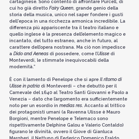
cartaginese
.
Sono contento di affrontare Purcell, di
cui ho già diretto
Fairy Queen
, grande genio della
storia della musica, unico nel saper fondere i gusti
dell'epoca in una ricchezza armonica incredibile. La
differenza più appariscente tra il teatro italiano e
quello inglese è la presenza dell’elemento magico e
incantato, del tutto estraneo, anche in futuro, al
carattere dell’opera nostrana. Ma ciò non impedisce
a
Dido and Aeneas
di possedere, come l’
Ulisse
di
Monteverdi, le stimmate inequivocabili della
modernità.”
È con il lamento di Penelope che si apre
Il ritorno di
Ulisse in patria
di Monteverdi – che debuttò per il
Carnevale del 1640 al Teatro Santi Giovanni e Paolo a
Venezia – dato che l’argomento era sufficientemente
noto per un esordio in
medias res
. Accanto al trittico
dei protagonisti umani (a Ravenna Ulisse è Mauro
Borgioni, mentre Penelope e Telemaco sono
rispettivamente Delphine Galou e Valerio Contaldo)
figurano le divinità, ovvero il Giove di Gianluca
Margheri, il Nettuno di Federico Domenico Eraldo