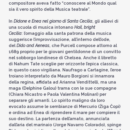
compositore aveva fatto “conoscere al Mondo qual
sia il vero spirito della Musica teatrale”.
In
Didone e Enea nel giorno di Santa Cecilia
, gli allievi di
una scuola di musica intonano
Hail, bright
Cecilia
: l’omaggio alla santa patrona della musica
suggerisce l’improvvisazione, all’interno dell’ode,
del
Dido and Aeneas
, che Purcell compose attorno al
1689 proprio per le giovani gentildonne di un convitto
nel sobborgo londinese di Chelsea. Anche il libretto
di Nahum Tate sceglie per orizzonte l’epica classica,
in questo caso virgiliana. Naufrago a Cartagine, l’eroe
troiano interpretato da Mauro Borgioni si innamora
della regina, affidata ad Arianna Vendittelli, ma una
maga (Delphine Galou) trama con le sue compagne
(Chiara Nicastro e Paola Valentina Molinari) per
separare gli amanti. Lo spirito maligno da loro
evocato assume le sembianze di Mercurio (Žiga Čopi)
e ordina ad Enea di riprendere il mare per compiere il
suo destino. La partenza dell’amato, annunciata
dall’aria del marinaio (Jorge Navarro Colorado), spinge