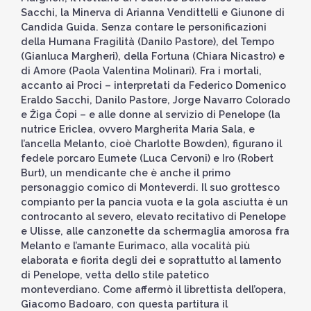
Sacchi, la Minerva di Arianna Vendittelli e Giunone di
Candida Guida. Senza contare le personificazioni
della Humana Fragilità (Danilo Pastore), del Tempo
(Gianluca Margheri), della Fortuna (Chiara Nicastro) e
di Amore (Paola Valentina Molinari). Fra i mortali,
accanto ai Proci – interpretati da Federico Domenico
Eraldo Sacchi, Danilo Pastore, Jorge Navarro Colorado
e Žiga Čopi – e alle donne al servizio di Penelope (la
nutrice Ericlea, ovvero Margherita Maria Sala, e
l’ancella Melanto, cioè Charlotte Bowden), figurano il
fedele porcaro Eumete (Luca Cervoni) e Iro (Robert
Burt), un mendicante che è anche il primo
personaggio comico di Monteverdi. Il suo grottesco
compianto per la pancia vuota e la gola asciutta è un
controcanto al severo, elevato recitativo di Penelope
e Ulisse, alle canzonette da schermaglia amorosa fra
Melanto e l’amante Eurimaco, alla vocalità più
elaborata e fiorita degli dei e soprattutto al lamento
di Penelope, vetta dello stile patetico
monteverdiano. Come affermò il librettista dell’opera,
Giacomo Badoaro, con questa partitura il