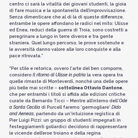
centro ci sarà la vitalità dei giovani studenti, la gioia
di fare musica e la spontaneità dell’improvvisazione.
Senza dimenticare che al di là di queste differenze,
entrambe le opere affondano le radici nel mito: Ulisse
ed Enea, reduci della guerra di Troia, sono costretti a
peregrinare a lungo in terre diverse e tra gente
straniera. Quel lungo percorso, le prove sostenute e
le avversità danno valore alle loro conquiste e alla
pace ritrovata.”
“Per stile e retorica, ovvero l'arte del ben comporre,
considero
Il ritorno di Ulisse in patria
la vera opera tra
quelle rimaste di Monteverdi, nonché una delle opere
più belle mai scritte –
sottolinea Ottavio Dantone
,
che per entrambi i titoli si affida alle edizioni critiche
curate da Bernardo Ticci – Mentre all’interno dell'
Ode
a Santa Cecilia
di Purcell faremo 'germogliare'
Dido
and Aeneas
, partendo da un'intuizione registica di
Pier Luigi Pizzi: un gruppo di studenti impegnati in
festeggiamenti goliardici decidono di rappresentare
le vicende dell’eroe troiano e della regina