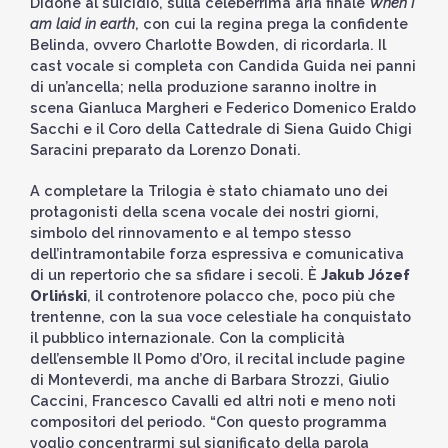
Didone al suicidio, sulla celeberrima aria finale
When I
am laid in earth
, con cui la regina prega la confidente
Belinda, ovvero Charlotte Bowden, di ricordarla. Il
cast vocale si completa con Candida Guida nei panni
di un’ancella; nella produzione saranno inoltre in
scena Gianluca Margheri e Federico Domenico Eraldo
Sacchi e il Coro della Cattedrale di Siena Guido Chigi
Saracini preparato da Lorenzo Donati.
A completare la Trilogia è stato chiamato uno dei
protagonisti della scena vocale dei nostri giorni,
simbolo del rinnovamento e al tempo stesso
dell’intramontabile forza espressiva e comunicativa
di un repertorio che sa sfidare i secoli. È
Jakub Józef
Orliński
, il controtenore polacco che, poco più che
trentenne, con la sua voce celestiale ha conquistato
il pubblico internazionale. Con la complicità
dell’ensemble Il Pomo d’Oro, il recital include pagine
di Monteverdi, ma anche di Barbara Strozzi, Giulio
Caccini, Francesco Cavalli ed altri noti e meno noti
compositori del periodo. “Con questo programma
voglio concentrarmi sul significato della parola