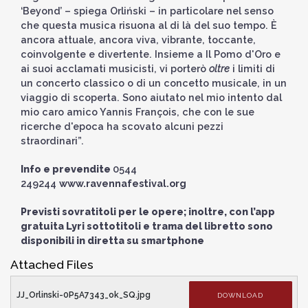
‘Beyond’ – spiega Orliński – in particolare nel senso
che questa musica risuona al di là del suo tempo. È
ancora attuale, ancora viva, vibrante, toccante,
coinvolgente e divertente. Insieme a Il Pomo d'Oro e
ai suoi acclamati musicisti, vi porterò
oltre
i limiti di
un concerto classico o di un concetto musicale, in un
viaggio di scoperta. Sono aiutato nel mio intento dal
mio caro amico Yannis François, che con le sue
ricerche d'epoca ha scovato alcuni pezzi
straordinari”.
Info e prevendite
0544
249244
www.ravennafestival.org
Previsti sovratitoli per le opere; inoltre, con l’app
gratuita Lyri sottotitoli e trama del libretto sono
disponibili in diretta su smartphone
Attached Files
JJ_Orlinski-0P5A7343_ok_SQ.jpg
DOWNLOAD