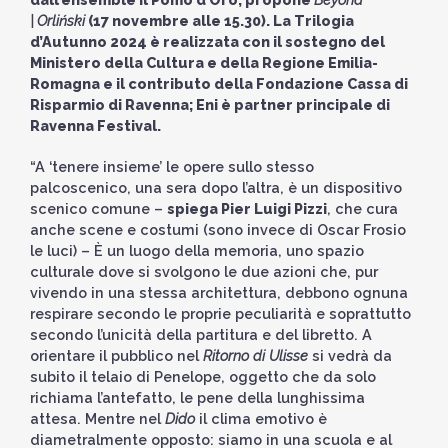
|
Orliński
(17 novembre alle 15.30). La Trilogia
d’Autunno 2024 è realizzata con il sostegno del
Ministero della Cultura e della Regione Emilia-
Romagna e il contributo della Fondazione Cassa di
Risparmio di Ravenna; Eni è partner principale di
Ravenna Festival.
“A ‘tenere insieme’ le opere sullo stesso
palcoscenico, una sera dopo l’altra, è un dispositivo
scenico comune –
spiega Pier Luigi Pizzi
, che cura
anche scene e costumi (sono invece di Oscar Frosio
le luci) – È un luogo della memoria, uno spazio
culturale dove si svolgono le due azioni che, pur
vivendo in una stessa architettura, debbono ognuna
respirare secondo le proprie peculiarità e soprattutto
secondo l’unicità della partitura e del libretto. A
orientare il pubblico nel
Ritorno di Ulisse
si vedrà da
subito il telaio di Penelope, oggetto che da solo
richiama l’antefatto, le pene della lunghissima
attesa. Mentre nel
Dido
il clima emotivo è
diametralmente opposto: siamo in una scuola e al