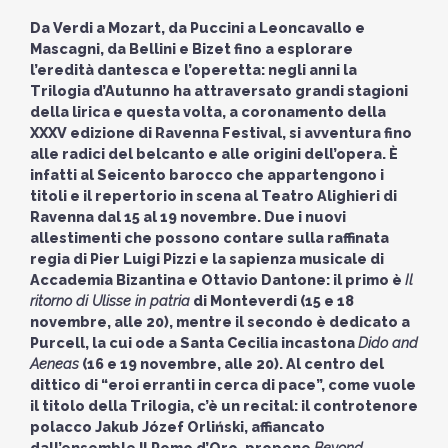
Da Verdi a Mozart, da Puccini a Leoncavallo e
Mascagni, da Bellini e Bizet fino a esplorare
l’eredità dantesca e l’operetta: negli anni la
Trilogia d’Autunno ha attraversato grandi stagioni
della lirica e questa volta, a coronamento della
XXXV edizione di Ravenna Festival, si avventura fino
alle radici del belcanto e alle origini dell’opera. È
infatti al Seicento barocco che appartengono i
titoli e il repertorio in scena al Teatro Alighieri di
Ravenna dal 15 al 19 novembre. Due i nuovi
allestimenti che possono contare sulla raffinata
regia di Pier Luigi Pizzi e la sapienza musicale di
Accademia Bizantina e Ottavio Dantone: il primo è
Il
ritorno di Ulisse in patria
di Monteverdi (15 e 18
novembre, alle 20), mentre il secondo è dedicato a
Purcell, la cui ode a Santa Cecilia incastona
Dido and
Aeneas
(16 e 19 novembre, alle 20). Al centro del
dittico di “eroi erranti in cerca di pace”, come vuole
il titolo della Trilogia, c’è un recital: il controtenore
polacco Jakub Józef Orliński, affiancato
dall’ensemble Il Pomo d’Oro, propone
Beyond