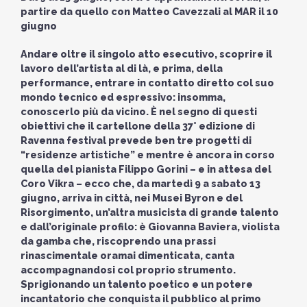
partire da quello con Matteo Cavezzali al MAR il 10
giugno
Andare oltre il singolo atto esecutivo, scoprire il
lavoro dell’artista al di là, e prima, della
performance, entrare in contatto diretto col suo
mondo tecnico ed espressivo: insomma,
conoscerlo più da vicino. È nel segno di questi
obiettivi che il cartellone della 37° edizione di
Ravenna festival prevede ben tre progetti di
“residenze artistiche” e mentre è ancora in corso
quella del pianista Filippo Gorini – e in attesa del
Coro Vikra – ecco che, da martedì 9 a sabato 13
giugno, arriva in città, nei Musei Byron e del
Risorgimento, un’altra musicista di grande talento
e dall’originale profilo: è Giovanna Baviera, violista
da gamba che, riscoprendo una prassi
rinascimentale oramai dimenticata, canta
accompagnandosi col proprio strumento.
Sprigionando un talento poetico e un potere
incantatorio che conquista il pubblico al primo