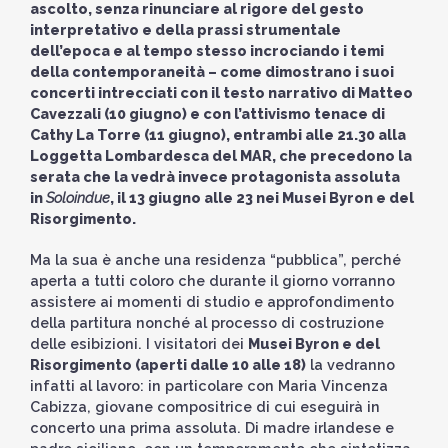
ascolto, senza rinunciare al rigore del gesto
interpretativo e della prassi strumentale
dell’epoca e al tempo stesso incrociando i temi
della contemporaneità – come dimostrano i suoi
concerti intrecciati con il testo narrativo di Matteo
Cavezzali (10 giugno) e con l’attivismo tenace di
Cathy La Torre (11 giugno), entrambi alle 21.30 alla
Loggetta Lombardesca del MAR, che precedono la
serata che la vedrà invece protagonista assoluta
in
Soloindue
, il 13 giugno alle 23 nei Musei Byron e del
Risorgimento.
Ma la sua è anche una residenza “pubblica”, perché
aperta a tutti coloro che durante il giorno vorranno
assistere ai momenti di studio e approfondimento
della partitura nonché al processo di costruzione
delle esibizioni. I visitatori dei
Musei Byron e del
Risorgimento (aperti dalle 10 alle 18)
la vedranno
infatti al lavoro: in particolare con Maria Vincenza
Cabizza, giovane compositrice di cui eseguirà in
concerto una prima assoluta. Di madre irlandese e