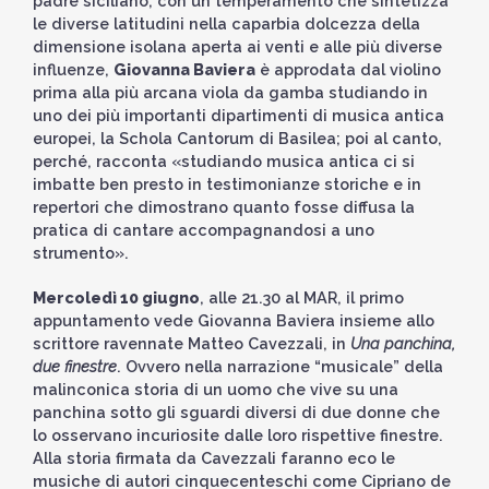
padre siciliano, con un temperamento che sintetizza
le diverse latitudini nella caparbia dolcezza della
dimensione isolana aperta ai venti e alle più diverse
influenze,
Giovanna Baviera
è approdata dal violino
prima alla più arcana viola da gamba studiando in
uno dei più importanti dipartimenti di musica antica
europei, la Schola Cantorum di Basilea; poi al canto,
perché, racconta «studiando musica antica ci si
imbatte ben presto in testimonianze storiche e in
repertori che dimostrano quanto fosse diffusa la
pratica di cantare accompagnandosi a uno
strumento».
Mercoledì 10 giugno
, alle 21.30 al MAR, il primo
appuntamento vede Giovanna Baviera insieme allo
scrittore ravennate Matteo Cavezzali, in
Una panchina,
due finestre
. Ovvero nella narrazione “musicale” della
malinconica storia di un uomo che vive su una
panchina sotto gli sguardi diversi di due donne che
lo osservano incuriosite dalle loro rispettive finestre.
Alla storia firmata da Cavezzali faranno eco le
musiche di autori cinquecenteschi come Cipriano de