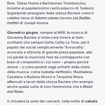
Rore, Tobias Hume e Bartolomeo Tromboncino,
insieme al popolarissimo canto polacco di Tadeusz
Sygietyński arrangiato dalla stessa Baviera come il
celebre tema di
Autumn Leaves
(ovvero
Les feuilles
mortes
) di Joseph Kosma.
Giovedì 11 giugno
, sempre al MAR, la musica di
Giovanna Baviera si intreccerà invece ai temi
scottanti che sempre tratta Cathy La Torre, per il
popolo dei social semplicemente “Avvocathy”,
avvocata e attivista di grande presa popolare, alle
cui parole la musicista farà da contrappunto con
brani di compositrice i cui nomi – proprio perché
donne – si sono perduti negli anfratti della storia
della musica, come Isabella de’Medici, Maddalena
Casulana o Barbara Strozzi e Tarquinia Molza,
affiancati a lavori della stessa Baviera che arrangia
anche quella sorta di inno femminista che è
Bread
and Roses
.
A chiudere la serie dei concerti, nella notte di
sabato