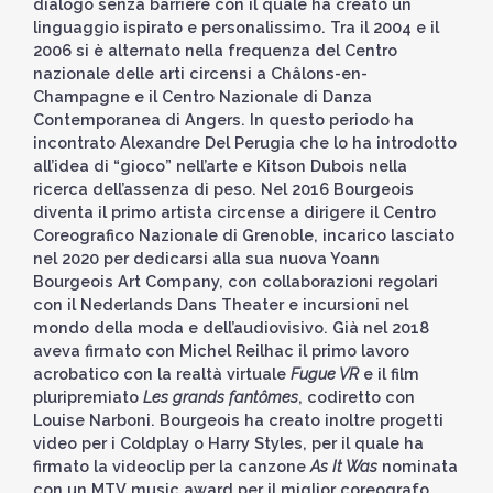
dialogo senza barriere con il quale ha creato un
linguaggio ispirato e personalissimo. Tra il 2004 e il
2006 si è alternato nella frequenza del Centro
nazionale delle arti circensi a Châlons-en-
Champagne e il Centro Nazionale di Danza
Contemporanea di Angers. In questo periodo ha
incontrato Alexandre Del Perugia che lo ha introdotto
all’idea di “gioco” nell’arte e Kitson Dubois nella
ricerca dell’assenza di peso. Nel 2016 Bourgeois
diventa il primo artista circense a dirigere il Centro
Coreografico Nazionale di Grenoble, incarico lasciato
nel 2020 per dedicarsi alla sua nuova Yoann
Bourgeois Art Company, con collaborazioni regolari
con il Nederlands Dans Theater e incursioni nel
mondo della moda e dell’audiovisivo. Già nel 2018
aveva firmato con Michel Reilhac il primo lavoro
acrobatico con la realtà virtuale
Fugue VR
e il film
pluripremiato
Les grands fantômes
, codiretto con
Louise Narboni. Bourgeois ha creato inoltre progetti
video per i Coldplay o Harry Styles, per il quale ha
firmato la videoclip per la canzone
As It Was
nominata
con un MTV music award per il miglior coreografo.