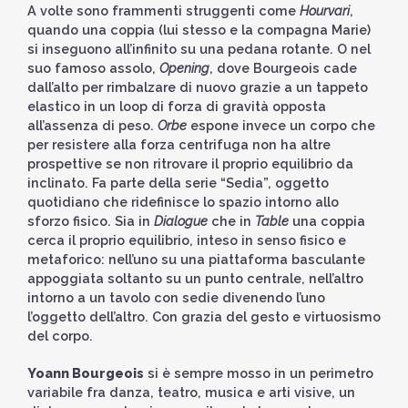
A volte sono frammenti struggenti come
Hourvari
,
quando una coppia (lui stesso e la compagna Marie)
si inseguono all’infinito su una pedana rotante. O nel
suo famoso assolo,
Opening
, dove Bourgeois cade
dall’alto per rimbalzare di nuovo grazie a un tappeto
elastico in un loop di forza di gravità opposta
all’assenza di peso.
Orbe
espone invece un corpo che
per resistere alla forza centrifuga non ha altre
prospettive se non ritrovare il proprio equilibrio da
inclinato. Fa parte della serie “Sedia”, oggetto
quotidiano che ridefinisce lo spazio intorno allo
sforzo fisico. Sia in
Dialogue
che in
Table
una coppia
cerca il proprio equilibrio, inteso in senso fisico e
metaforico: nell’uno su una piattaforma basculante
appoggiata soltanto su un punto centrale, nell’altro
intorno a un tavolo con sedie divenendo l’uno
l’oggetto dell’altro. Con grazia del gesto e virtuosismo
del corpo.
Yoann Bourgeois
si è sempre mosso in un perimetro
variabile fra danza, teatro, musica e arti visive, un