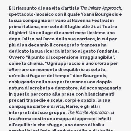
È il riassunto di una vita d’artista
The Infinite Approach
,
spettacolo-mosaico con il quale Yoann Bourgeois e
la sua compagnia arrivano al Ravenna Festival in
prima italiana, mercoledì 8 luglio alle 21 al Teatro
Alighieri. Un collage di numeri messi insieme uno
dopo l’altro nell’arco della sua carriera, in cui per
più di un decennio il coreografo francese ha
dedicato la sua ricerca intorno al gesto fondante.
Ovvero “il punto di sospensione irraggiungibile”,
come lo chiama. “Ogni approccio è uno sforzo per
afferrare un momento di equilibrio assoluto,
un’eclissi fugace del tempo” dice Bourgeois,
coniugando nella sua performance una doppia
natura di acrobata e danzatore. Ad accompagnarlo
in questo percorso alle prese con bilanciamenti
precari tra sedie e scale, corpi e spazio, la sua
compagna d’arte e di vita, Marie, e gli altri
interpreti del suo gruppo.
The Infinite Approach
, si
trasforma così in una mappa di approcci infiniti
all’equilibrio che sfugge, una danza di haiku
acrobatici nell’aria, di cadute ardite e di risalite.