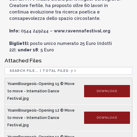
Creatore fertile, ha proposto oltre 60 lavori in
continua evoluzione tra ricerca poetica e
consapevolezza dello spazio circostante.
Info:
0544 249244 –
www.ravennafestival.org
Biglietti:
posto unico numerato 25 Euro (ridotti
22);
under 18
: 5 Euro
Attached Files
YoannBourgeois-Opening 15 © Move
to move - Internation Dance
DOWNLOAD
Festival.jpg
YoannBourgeois-Opening 12 © Move
to move - Internation Dance
DOWNLOAD
Festival.jpg
YoannBourgeois-Opening 11 © Move