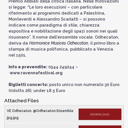
Premio Abbiati della critica italiana. Nelle motivazioni
si legge: “Le loro esecuzioni – con particolare
riferimento ai programmi dedicati a Palestrina,
Monteverdi e Alessandro Scarlatti – si possono
indicare come paradigma di stile, chiarezza
espositiva e nobilitazione degli spazi sonori nei quali
risuonano”. Il nome dell'ensemble vocale, Odhecaton,
deriva da
Harmonice Musices Odhecaton
, il primo libro a
stampa di musica polifonica, pubblicato a Venezia
nel 1501.
Info e prevendite:
0544 249244 –
www.ravennafestival.org
Biglietti concerto:
posto unico non numerato 30 Euro
(ridotto 26); under 18 5 Euro
Attached Files
VE Odhecaton. @Odhecaton Ensemble
DOWNLOAD
jpg.jpg