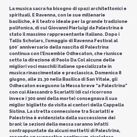
La musica sacra ha bisogno di spazi architettonici e
spirituali. E Ravenna, con le sue millenarie
basiliche, è il teatro ideale per la grande tradizione
polifonica, di cui Giovanni Pierluigi da Palestrina è
stato il massimo rappresentante italiano. Dopo i
Tallis Scholars, l’omaggio di Ravenna Festival al
500° anniversario della nascita di Palestrina
continua con l’Ensemble Odhecaton, che riunisce
sotto la direzione di Paolo Da Col alcune delle
migliori voci maschili italiane specializzate in
musica rinascimentale e preclassica. Domenica 8
giugno, alle 21.30 nella Basilica di San Vitale, gli
Odhecaton eseguono la Messa breve “a Palestrina”
con cui Alessandro Scarlatti (di cui ricorrono
invece i 300 anni della morte) consegnava il suo
miglior biglietto da visita ai cantori della Cappella
Sistina. La stretta connessione tra Scarlatti e
Palestrina è evidenziata dalla successione dei
brani: le sezioni della messa saranno infatti
contrappuntate da alcuni mottetti di Palestrina,
creando un suggestivo continuum, rivelatore