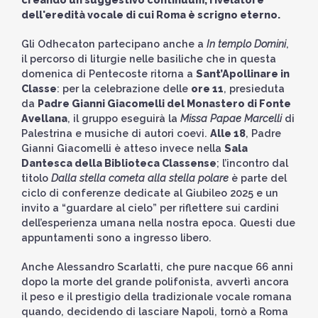
dell'eredità vocale di cui Roma è scrigno eterno.
Gli Odhecaton partecipano anche a
In templo Domini
,
il percorso di liturgie nelle basiliche che in questa
domenica di Pentecoste ritorna a
Sant’Apollinare in
Classe
: per la celebrazione delle
ore 11
, presieduta
da
Padre Gianni Giacomelli del Monastero di Fonte
Avellana
, il gruppo eseguirà la
Missa Papae Marcelli
di
Palestrina e musiche di autori coevi.
Alle 18
, Padre
Gianni Giacomelli è atteso invece nella
Sala
Dantesca della Biblioteca Classense
; l’incontro dal
titolo
Dalla stella cometa alla stella polare
è parte del
ciclo di conferenze dedicate al Giubileo 2025 e un
invito a “guardare al cielo” per riflettere sui cardini
dell’esperienza umana nella nostra epoca. Questi due
appuntamenti sono a ingresso libero.
Anche Alessandro Scarlatti, che pure nacque 66 anni
dopo la morte del grande polifonista, avvertì ancora
il peso e il prestigio della tradizionale vocale romana
quando, decidendo di lasciare Napoli, tornò a Roma