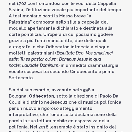
nel 1702 confrontandosi con le voci della Cappella
Sistina, l'istituzione vocale più importante del tempo.
A testimoniarlo basti la Messa breve “a
Palestrina” composta nello stile a cappella del
modello apertamente dichiarato e destinata alla
corte pontificia. Un’opera di cui possiamo godere
grazie a più fonti manoscritte, due delle quali
autografe, e che Odhecaton intreccia a cinque
mottetti palestriniani (
Exsultate Deo
;
Vos amici mei
estis
;
Tu es pastor ovium
;
Dominus Jesus in qua
nocte
;
Laudate Dominum
) in un’inedita drammaturgia
vocale sospesa tra secondo Cinquecento e primo
Settecento.
Sin dal suo esordio, avvenuto nel 1998 a
Bologna,
Odhecaton
, sotto la direzione di Paolo Da
Col, si è distinto nell’esecuzione di musica polifonica
per un nuovo e rigoroso atteggiamento
interpretativo, che fonda sulla declamazione della
parola la sua lettura mobile ed espressiva della
polifonia. Nel 2018 l’ensemble è stato insignito del