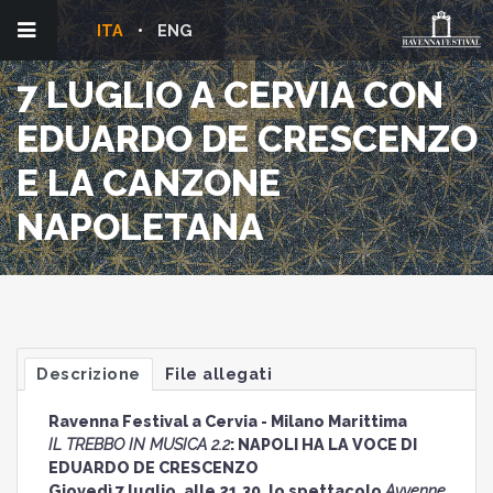
ITA
ENG
7 LUGLIO A CERVIA CON
EDUARDO DE CRESCENZO
E LA CANZONE
NAPOLETANA
Descrizione
File allegati
Ravenna Festival a Cervia - Milano Marittima
IL TREBBO IN MUSICA 2.2
: NAPOLI HA LA VOCE DI
EDUARDO DE CRESCENZO
Giovedì 7 luglio, alle 21.30, lo spettacolo
Avvenne