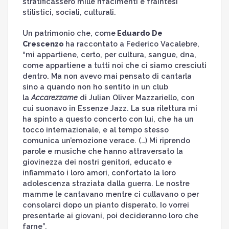
stratificassero mille rifacimenti e fraintesi
stilistici, sociali, culturali.
Un patrimonio che, come
Eduardo De
Crescenzo
ha raccontato a Federico Vacalebre,
“mi appartiene, certo, per cultura, sangue, dna,
come appartiene a tutti noi che ci siamo cresciuti
dentro. Ma non avevo mai pensato di cantarla
sino a quando non ho sentito in un club
la
Accarezzame
di Julian Oliver Mazzariello, con
cui suonavo in Essenze Jazz. La sua rilettura mi
ha spinto a questo concerto con lui, che ha un
tocco internazionale, e al tempo stesso
comunica un’emozione verace. (…) Mi riprendo
parole e musiche che hanno attraversato la
giovinezza dei nostri genitori, educato e
infiammato i loro amori, confortato la loro
adolescenza straziata dalla guerra. Le nostre
mamme le cantavano mentre ci cullavano o per
consolarci dopo un pianto disperato. Io vorrei
presentarle ai giovani, poi decideranno loro che
farne”.