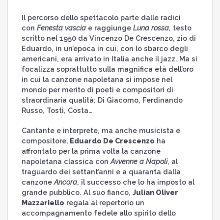
Il percorso dello spettacolo parte dalle radici
con
Fenesta vascia
e raggiunge
Luna rossa
, testo
scritto nel 1950 da Vincenzo De Crescenzo, zio di
Eduardo, in un’epoca in cui, con lo sbarco degli
americani, era arrivato in Italia anche il jazz. Ma si
focalizza soprattutto sulla magnifica età dell’oro
in cui la canzone napoletana si impose nel
mondo per merito di poeti e compositori di
straordinaria qualità: Di Giacomo, Ferdinando
Russo, Tosti, Costa…
Cantante e interprete, ma anche musicista e
compositore,
Eduardo De Crescenzo
ha
affrontato per la prima volta la canzone
napoletana classica con
Avvenne a Napoli
, al
traguardo dei settant’anni e a quaranta dalla
canzone
Ancora
, il successo che lo ha imposto al
grande pubblico. Al suo fianco,
Julian Oliver
Mazzariello
regala al repertorio un
accompagnamento fedele allo spirito dello