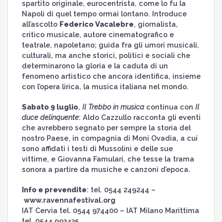
spartito originale, eurocentrista, come lo fu la
Napoli di quel tempo ormai lontano. Introduce
all’ascolto
Federico Vacalebre
, giornalista,
critico musicale, autore cinematografico e
teatrale, napoletano; guida fra gli umori musicali,
culturali, ma anche storici, politici e sociali che
determinarono la gloria e la caduta di un
fenomeno artistico che ancora identifica, insieme
con l’opera lirica, la musica italiana nel mondo.
Sabato 9 luglio
,
Il Trebbo in musica
continua con
Il
duce delinquente
: Aldo Cazzullo racconta gli eventi
che avrebbero segnato per sempre la storia del
nostro Paese, in compagnia di Moni Ovadia, a cui
sono affidati i testi di Mussolini e delle sue
vittime, e Giovanna Famulari, che tesse la trama
sonora a partire da musiche e canzoni d’epoca.
Info e prevendite
: tel. 0544 249244 –
www.ravennafestival.org
IAT Cervia tel. 0544 974400 – IAT Milano Marittima
tel. 0544 993435