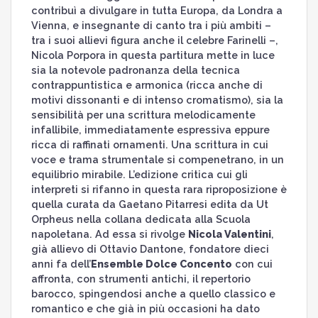
contribuì a divulgare in tutta Europa, da Londra a
Vienna, e insegnante di canto tra i più ambiti –
tra i suoi allievi figura anche il celebre Farinelli –,
Nicola Porpora in questa partitura mette in luce
sia la notevole padronanza della tecnica
contrappuntistica e armonica (ricca anche di
motivi dissonanti e di intenso cromatismo), sia la
sensibilità per una scrittura melodicamente
infallibile, immediatamente espressiva eppure
ricca di raffinati ornamenti. Una scrittura in cui
voce e trama strumentale si compenetrano, in un
equilibrio mirabile. L’edizione critica cui gli
interpreti si rifanno in questa rara riproposizione è
quella curata da Gaetano Pitarresi edita da Ut
Orpheus nella collana dedicata alla Scuola
napoletana. Ad essa si rivolge
Nicola Valentini
,
già allievo di Ottavio Dantone, fondatore dieci
anni fa dell’
Ensemble Dolce Concento
con cui
affronta, con strumenti antichi, il repertorio
barocco, spingendosi anche a quello classico e
romantico e che già in più occasioni ha dato