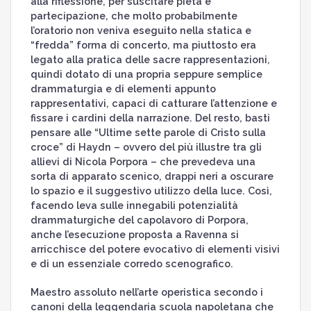
alla riflessione, per suscitare pietà e
partecipazione, che molto probabilmente
l’oratorio non veniva eseguito nella statica e
“fredda” forma di concerto, ma piuttosto era
legato alla pratica delle sacre rappresentazioni,
quindi dotato di una propria seppure semplice
drammaturgia e di elementi appunto
rappresentativi, capaci di catturare l’attenzione e
fissare i cardini della narrazione. Del resto, basti
pensare alle “Ultime sette parole di Cristo sulla
croce” di Haydn – ovvero del più illustre tra gli
allievi di Nicola Porpora – che prevedeva una
sorta di apparato scenico, drappi neri a oscurare
lo spazio e il suggestivo utilizzo della luce. Così,
facendo leva sulle innegabili potenzialità
drammaturgiche del capolavoro di Porpora,
anche l’esecuzione proposta a Ravenna si
arricchisce del potere evocativo di elementi visivi
e di un essenziale corredo scenografico.
Maestro assoluto nell’arte operistica secondo i
canoni della leggendaria scuola napoletana che