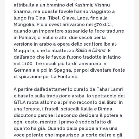
attribuita a un bramino del Kashmir, Vishnu
Sharma, ma queste favole hanno viaggiato a
lungo fra Cina, Tibet, Giava, Laos, fino alla
Mongolia. Più a ovest arrivarono nel 570 d.C.,
quando un imperatore sassanide le fece tradurre
in Pahlavi; ci vollero altri due secoli per la
versione in arabo a opera dello scrittore Ibn al-
Muqqafa, che le ribattezzò
Kalila e Dimna
. È
dall’arabo che le favole furono tradotte in latino
nel 1100. Tre secoli più tardi, arrivarono in
Germania e poi in Spagna, per poi diventare fonte
d’ispirazione per La Fontaine.
A partire dall’adattamento curato da Tahar Lamri
e basato sulla traduzione araba, lo spettacolo del
GTLA ruota attorno al primo racconto del libro: in
una foresta, i fratelli sciacalli Kalila e Dimna
discutono perché il secondo desidera il potere a
ogni costo, mentre il primo è soddisfatto di
quanto ha già. Quando dalla palude arriva una
voce potente che impaurisce la corte del re e gli