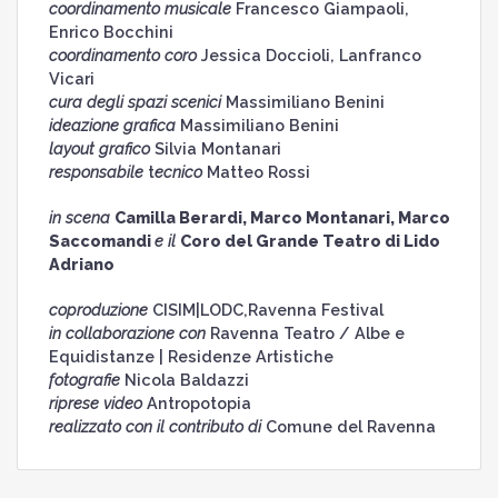
coordinamento musicale
Francesco Giampaoli,
Enrico Bocchini
coordinamento coro
Jessica Doccioli, Lanfranco
Vicari
cura degli spazi scenici
Massimiliano Benini
ideazione grafica
Massimiliano Benini
layout grafico
Silvia Montanari
responsabile
t
ecnico
Matteo Rossi
in scena
Camilla Berardi, Marco Montanari, Marco
Saccomandi
e il
Coro del Grande Teatro di Lido
Adriano
coproduzione
CISIM|LODC,Ravenna Festival
in collaborazione con
Ravenna Teatro / Albe e
Equidistanze | Residenze Artistiche
fotografie
Nicola Baldazzi
riprese video
Antropotopia
realizzato con il contributo di
Comune del Ravenna