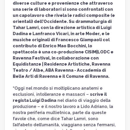
diverse culture e provenienze che attraverso
una serie di laboratori si sono confrontati con
un capolavoro che rivela le radici composite (e
orientali) dell’Occidente. Su drammaturgia di
Tahar Lamri, con la direzione artistica di Luigi
Dadina e Lanfranco Vicari, in arte Moder, e le
musiche originali di Francesco Giampaoli col
contributo di Enrico Mao Bocchini, lo
spettacolo è una co-produzione CISIM|LODC e
Ravenna Festival, in collaborazione con
Equidistanze | Residenze Artistiche, Ravenna
Teatro / Albe, ABA Ravenna - Accademia di
Belle Arti di Ravenna e il Comune di Ravenna.
“Oggi nel mondo si moltiplicano anatemi e
esclusioni, intolleranze e massacri –
scrive il
regista Luigi Dadina
nel diario di viaggio della
produzione – e il nostro lavoro a Lido Adriano, la
nostra periferia multietnica, parte da queste
favole che, come dice Tahar Lamri, sono
l’alfabeto dell’umanità, viaggiano senza fermarsi,