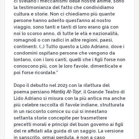
ci svelano i meccanismi delle nostre anime, sono
la testimonianza del fatto che condividiamo
cultura e storie. Non ci chiediamo più quante
persone hanno aderito quest’anno al nostro
viaggio, sono tanti e tanti di loro erano già con
noi lo scorso anno, di tutte le età e nazionalità,
romagnoli o con radici in altre regioni, paesi,
continenti. (…) Tutto questo a Lido Adriano, dove i
condomini ospitano persone che vengono da
lontano, con i loro canti, quelli che i figli forse non
conoscono più, con le loro favole, dimenticate e
poi forse ricordate.”
Dopo il debutto nel 2023 con la rilettura del
poema persiano
Mantiq At-Tayr
, il Grande Teatro di
Lido Adriano si misura con la più antica ma anche
più celebre raccolta di favole indiane, strutturata
in un racconto cornice su cui si innestano
settanta storie concepite per trasmettere
precetti morali e principi del buon governo ai figli
del re affidati alla guida di un saggio. La versione
in sanscrito, ormai perduta, è non a caso