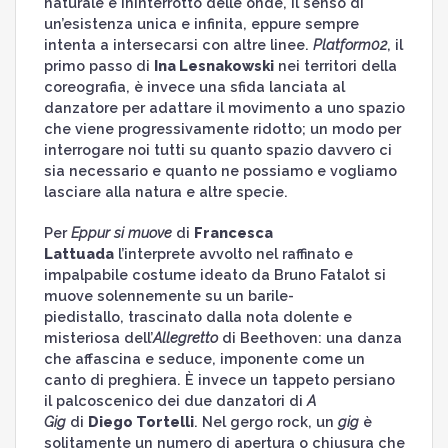
naturale e ininterrotto delle onde, il senso di
un’esistenza unica e infinita, eppure sempre
intenta a intersecarsi con altre linee.
Platform02
, il
primo passo di
Ina Lesnakowski
nei territori della
coreografia, è invece una sfida lanciata al
danzatore per adattare il movimento a uno spazio
che viene progressivamente ridotto; un modo per
interrogare noi tutti su quanto spazio davvero ci
sia necessario e quanto ne possiamo e vogliamo
lasciare alla natura e altre specie.
Per
Eppur si muove
di
Francesca
Lattuada
l’interprete avvolto nel raffinato e
impalpabile costume ideato da Bruno Fatalot si
muove solennemente su un barile-
piedistallo, trascinato dalla nota dolente e
misteriosa dell’
Allegretto
di Beethoven: una danza
che affascina e seduce, imponente come un
canto di preghiera. È invece un tappeto persiano
il palcoscenico dei due danzatori di
A
Gig
di
Diego Tortelli
. Nel gergo rock, un
gig
è
solitamente un numero di apertura o chiusura che