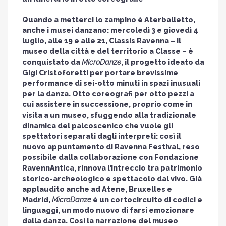
Quando a metterci lo zampino è Aterballetto,
anche i musei danzano: mercoledì 3 e giovedì 4
luglio, alle 19 e alle 21, Classis Ravenna – il
museo della città e del territorio a Classe – è
conquistato da
MicroDanze
, il progetto ideato da
Gigi Cristoforetti per portare brevissime
performance di sei-otto minuti in spazi inusuali
per la danza. Otto coreografi per otto pezzi a
cui assistere in successione, proprio come in
visita a un museo, sfuggendo alla tradizionale
dinamica del palcoscenico che vuole gli
spettatori separati dagli interpreti: così il
nuovo appuntamento di Ravenna Festival, reso
possibile dalla collaborazione con Fondazione
RavennAntica, rinnova l’intreccio tra patrimonio
storico-archeologico e spettacolo dal vivo. Già
applaudito anche ad Atene, Bruxelles e
Madrid,
MicroDanze
è un cortocircuito di codici e
linguaggi, un modo nuovo di farsi emozionare
dalla danza. Così la narrazione del museo