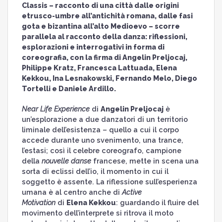
Classis – racconto di una città dalle origini
etrusco-umbre all’antichità romana, dalle fasi
gota e bizantina all’alto Medioevo – scorre
parallela al racconto della danza: riflessioni,
esplorazioni e interrogativi in forma di
coreografia, con la firma di Angelin Preljocaj,
Philippe Kratz, Francesca Lattuada, Elena
Kekkou, Ina Lesnakowski, Fernando Melo, Diego
Tortelli e Daniele Ardillo.
Near Life Experience
di
Angelin Preljocaj
è
un’esplorazione a due danzatori di un territorio
liminale dell’esistenza – quello a cui il corpo
accede durante uno svenimento, una trance,
l’estasi; così il celebre coreografo, campione
della
nouvelle danse
francese, mette in scena una
sorta di eclissi dell’io, il momento in cui il
soggetto è assente. La riflessione sull’esperienza
umana è al centro anche di
Active
Motivation
di
Elena Kekkou
: guardando il fluire del
movimento dell’interprete si ritrova il moto