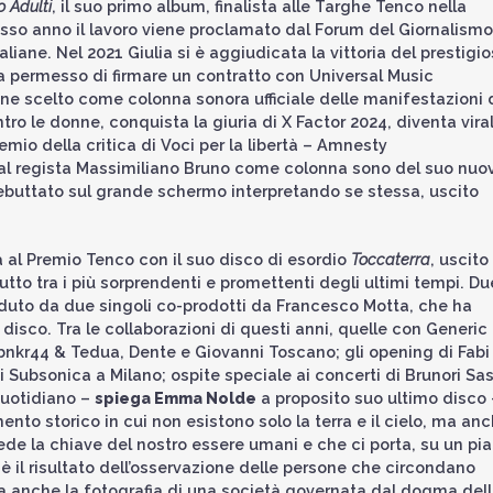
 Adulti
, il suo primo album, finalista alle Targhe Tenco nella
tesso anno il lavoro viene proclamato dal Forum del Giornalismo
aliane. Nel 2021 Giulia si è aggiudicata la vittoria del prestigi
ha permesso di firmare un contratto con Universal Music
ne scelto come colonna sonora ufficiale delle manifestazioni 
tro le donne, conquista la giuria di X Factor 2024, diventa vira
emio della critica di Voci per la libertà – Amnesty
dal regista Massimiliano Bruno come colonna sono del suo nuo
debuttato sul grande schermo interpretando se stessa, uscito
ta al Premio Tenco con il suo disco di esordio
Toccaterra
, uscito
tto tra i più sorprendenti e promettenti degli ultimi tempi. Du
uto da due singoli co-prodotti da Francesco Motta, che ha
disco. Tra le collaborazioni di questi anni, quelle con Generic
 bnkr44 & Tedua, Dente e Giovanni Toscano; gli opening di Fabi
Subsonica a Milano; ospite speciale ai concerti di Brunori Sas.
 quotidiano –
spiega Emma Nolde
a proposito suo ultimo disco 
nto storico in cui non esistono solo la terra e il cielo, ma an
iede la chiave del nostro essere umani e che ci porta, su un pi
m è il risultato dell’osservazione delle persone che circondano
 ma anche la fotografia di una società governata dal dogma del