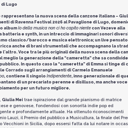
e di Lugo
rappresentano la nuova scena della canzone italiana – Giul
nti di Ravenna Festival 2026 al Pavaglione di Lugo, domeni
ovo album
Io della musica non ci ho capito niente
con Vezeve alla
 batteria e synth, in un intreccio di immaginari sonori divers
smo classico/barocco e musica elettronica; un live pensato
 ricca anche di brani strumentali che accompagnano la strad
e l'altro. Voce tra le più originali della nuova scena della c
al meglio la generazione della “cameretta” che sa condivid
 pubblico. In questo caso la “cameretta” di Emma si tinge di 
uale Corrado sugli arrangiamenti di Carmelo Emanuele
po
, contiene il singolo
Indipendente
, inno generazionale di qu
 pantano di un precariato perenne e disilluso, ma anche voce
mbiamento per un futuro migliore.
,
Giulia Mei
trae ispirazione dal grande pianismo di matrice
ncese e genovese, fondendosi con sonorità indie pop ed
pungente e profondamente attuale. Ha ottenuto riconoscimenti
mio Lauzi, il Premio del pubblico a Musicultura, la finale del Pr
o Vecchioni in Sicilia, dopo essersi fatta da lui notare in occa