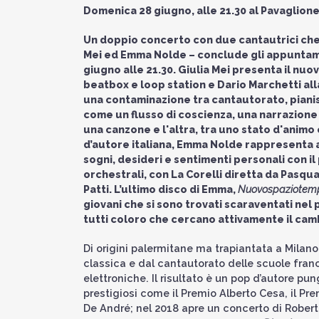
Domenica 28 giugno, alle 21.30 al Pavaglion
Un doppio concerto con due cantautrici che 
Mei ed Emma Nolde – conclude gli appuntame
giugno alle 21.30. Giulia Mei presenta il nu
beatbox e loop station e Dario Marchetti alla
una contaminazione tra cantautorato, piani
come un flusso di coscienza, una narrazione
una canzone e l'altra, tra uno stato d'animo 
d’autore italiana, Emma Nolde rappresenta 
sogni, desideri e sentimenti personali con il
orchestrali, con La Corelli diretta da Pasq
Patti. L’ultimo disco di Emma,
Nuovospaziotem
giovani che si sono trovati scaraventati nel
tutti coloro che cercano attivamente il ca
Di origini palermitane ma trapiantata a Milano
classica e dal cantautorato delle scuole fra
elettroniche. Il risultato è un pop d’autore 
prestigiosi come il Premio Alberto Cesa, il Pre
De André; nel 2018 apre un concerto di Robert