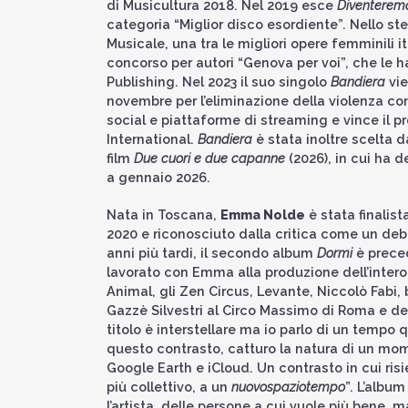
di Musicultura 2018. Nel 2019 esce
Diventeremo
categoria “Miglior disco esordiente”. Nello s
Musicale, una tra le migliori opere femminili it
concorso per autori “Genova per voi”, che le 
Publishing. Nel 2023 il suo singolo
Bandiera
vie
novembre per l’eliminazione della violenza con
social e piattaforme di streaming e vince il pr
International.
Bandiera
è stata inoltre scelta 
film
Due cuori e due capanne
(2026), in cui ha 
a gennaio 2026.
Nata in Toscana,
Emma Nolde
è stata finalis
2020 e riconosciuto dalla critica come un debu
anni più tardi, il secondo album
Dormi
è preced
lavorato con Emma alla produzione dell’intero 
Animal, gli Zen Circus, Levante, Niccolò Fabi,
Gazzè Silvestri al Circo Massimo di Roma e dei 
titolo è interstellare ma io parlo di un tempo
questo contrasto, catturo la natura di un mome
Google Earth e iCloud. Un contrasto in cui ris
più collettivo, a un
nuovospaziotempo
”. L’albu
l’artista, delle persone a cui vuole più bene,