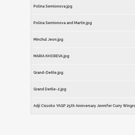
Polina Semionova.jpg
Polina Semionova and Martin.jpg
Minchul Jeon.jpg
MARIA KHOREVA.jpg
Grand-Defile.jpg
Grand Defile-2.jpg
Adji Cissoko YAGP 25th Anniversary Jennifer Curry Wingr