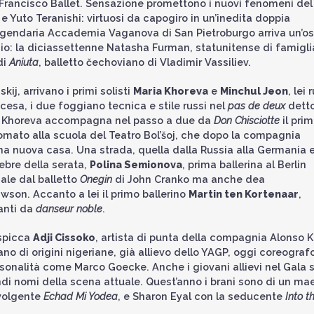
Francisco Ballet. Sensazione promettono i nuovi fenomeni del
e Yuto Teranishi: virtuosi da capogiro in un’inedita doppia
eggendaria Accademia Vaganova di San Pietroburgo arriva un’os
io: la diciassettenne Natasha Furman, statunitense di famigli
di
Aniuta
, balletto čechoviano di Vladimir Vassiliev.
ij, arrivano i primi solisti
Maria Khoreva
e
Minchul Jeon
, lei
scesa, i due foggiano tecnica e stile russi nel
pas de deux
detto
a Khoreva accompagna nel passo a due da
Don Chisciotte
il pri
plomato alla scuola del Teatro Bol’šoj, che dopo la compagnia
una nuova casa. Una strada, quella dalla Russia alla Germania 
lebre della serata,
Polina Semionova
, prima ballerina al Berlin
nale dal balletto
Onegin
di John Cranko ma anche dea
son. Accanto a lei il primo ballerino
Martin ten Kortenaar
,
anti da
danseur noble
.
 spicca
Adji Cissoko
, artista di punta della compagnia Alonso 
liano di origini nigeriane, già allievo dello YAGP, oggi coreograf
sonalità come Marco Goecke. Anche i giovani allievi nel Gala s
di nomi della scena attuale. Quest’anno i brani sono di un ma
avolgente
Echad Mi Yodea
, e Sharon Eyal con la seducente
Into t