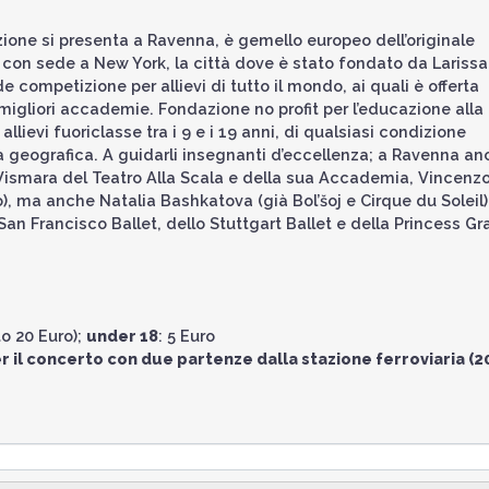
azione si presenta a Ravenna, è gemello europeo dell’originale
con sede a New York, la città dove è stato fondato da Larissa
de competizione per allievi di tutto il mondo, ai quali è offerta
 migliori accademie. Fondazione no profit per l’educazione alla
lievi fuoriclasse tra i 9 e i 19 anni, di qualsiasi condizione
geografica. A guidarli insegnanti d’eccellenza; a Ravenna an
la Vismara del Teatro Alla Scala e della sua Accademia, Vincenz
), ma anche Natalia Bashkatova (già Bol’šoj e Cirque du Soleil)
an Francisco Ballet, dello Stuttgart Ballet e della Princess Gr
o 20 Euro);
under 18
: 5 Euro
 il concerto con due partenze dalla stazione ferroviaria (20