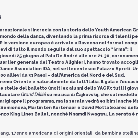
é
ternazionale si incrocia con la storia dello Youth American G
 mondo della danza, diventando la prima risorsa di talenti pe
P in versione europea è arrivato a Ravenna nel format comp
vi di tutto il mondo seguita dal suo spettacolo “firma”: il
 giovedì 25 giugno al Pala De André alle ore 21.30, coronamen
 quartier generale del Teatro Alighieri, hanno trovato accogl
l Dance Association IDA, nel settecentesco Palazzo Spreti. U
200 allievi da 33 Paesi – dall’America del Nord e del Sud,
tremo Oriente e naturalmente da tutt’Italia. Il gala è l’occas
 stelle del balletto (molti ex alunni dello YAGP): tutti i giov
ttacolare
Grand
Défilé
su musica di Čajkovskij, che sul modello
Parigi apre il programma, ma la serata vedrà esibirsi anche M
na Semionova, Martin ten Kortenaar e David Motta Soares dell
Alonzo King Lines Ballet, nonché Nnamdi Nwagwu. La serata è 
Huang, 17enne americana di origini orientali, da bambina stellin