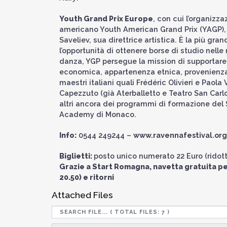
Youth Grand Prix Europe
, con cui l’organizz
americano Youth American Grand Prix (YAGP), 
Saveliev, sua direttrice artistica. È la più gran
l’opportunità di ottenere borse di studio nelle
danza, YGP persegue la mission di supportare al
economica, appartenenza etnica, provenienza 
maestri italiani quali Frédéric Olivieri e Pao
Capezzuto (già Aterballetto e Teatro San Carlo
altri ancora dei programmi di formazione del S
Academy di Monaco.
Info:
0544 249244 –
www.ravennafestival.org
Biglietti:
posto unico numerato 22 Euro (ridott
Grazie a Start Romagna, navetta gratuita per
20.50) e ritorni
Attached Files