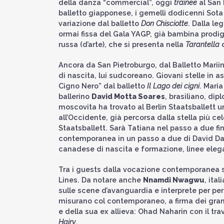
della danza “commercial”, oggi
trainee
al San 
balletto giapponese, i gemelli dodicenni Sota 
variazione dal balletto
Don Chisciotte
. Dalla l
ormai fissa del Gala YAGP, già bambina prodig
russa (d’arte), che si presenta nella
Tarantella
Ancora da San Pietroburgo, dal Balletto Mariinsk
di nascita, lui sudcoreano. Giovani stelle in a
Cigno Nero” dal balletto
Il Lago dei cigni
. Mari
ballerino
David Motta Soares
, brasiliano, di
moscovita ha trovato al Berlin Staatsballett 
all’Occidente, già percorsa dalla stella più ce
Staatsballett. Sarà Tatiana nel passo a due fi
contemporanea in un passo a due di David Daw
canadese di nascita e formazione, linee eleg
Tra i guests dalla vocazione contemporanea
Lines. Da notare anche
Nnamdi Nwagwu
, ita
sulle scene d’avanguardia e interprete per per
misurano col contemporaneo, a firma dei gran
e della sua ex allieva: Ohad Naharin con il tr
Hairy
.