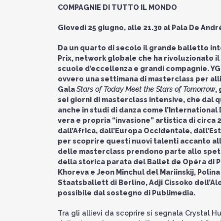
COMPAGNIE DI TUTTO IL MONDO
Giovedì 25 giugno, alle 21.30 al Pala De Andr
Da un quarto di secolo il grande balletto in
Prix, network globale che ha rivoluzionato il
scuole d’eccellenza e grandi compagnie. YG
ovvero una settimana di masterclass per allie
Gala
Stars of Today Meet the Stars of Tomorrow
,
sei giorni di masterclass intensive, che dal
anche in studi di danza come l’Internationa
vera e propria “invasione” artistica di circa 
dall’Africa, dall’Europa Occidentale, dall’Es
per scoprire questi nuovi talenti accanto alle
delle masterclass prendono parte allo spe
della storica parata del Ballet de Opéra di 
Khoreva e Jeon Minchul del Mariinskij, Poli
Staatsballett di Berlino, Adji Cissoko dell’
possibile dal sostegno di Publimedia.
Tra gli allievi da scoprire si segnala Crystal 