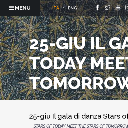
MENU
ITA
ENG
25-GIU IL 
TODAY MEE
TOMORRO
25-giu Il gala di danza Stars
STARS OF TODAY MEET THE STARS OF TOMORRO