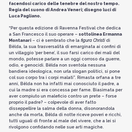
facendosi carico delle tenebre del nostro tempo.
Regia del suono di Andrea Veneri; disegno luci di
Luca Pagliano.
“Per questa edizione di Ravenna Festival che dedica
a San Francesco il suo operare –
sottolinea Ermanna
Montanari
– ci è sembrato che la
figura Christi
di
Bêlda, la sua trasversalità di emarginata ai confini di
un villaggio ‘per bene’, il suo farsi carico dei mali del
mondo, potesse parlare a un oggi corroso da guerre,
odio, e genocidi. Bêlda non sventola nessuna
bandiera ideologica, non urla slogan politici, si pone
col suo corpo tra i corpi malati”. Rimasta orfana a tre
anni, Bêlda non ha infatti mai conosciuto il padre, a
cui la madre si era concessa per fame. Biasimata per
aver compiuto un maleficio contro un prete – forse
proprio il padre? – colpevole di aver fatto
disseppellire la salma della donna, disonorandola
anche da morta, Bêlda di notte riceve poveri e ricchi,
tutti uguali di fronte al male del vivere, che a lei si
rivolgono confidando nelle sue arti magiche.