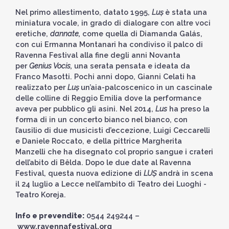
Nel primo allestimento, datato 1995,
Luṣ
è stata una
miniatura vocale, in grado di dialogare con altre voci
eretiche,
dannate,
come quella di Diamanda Galás,
con cui Ermanna Montanari ha condiviso il palco di
Ravenna Festival alla fine degli anni Novanta
per
Genius Vocis,
una serata pensata e ideata da
Franco Masotti. Pochi anni dopo, Gianni Celati ha
realizzato per
Luṣ
un’aia-palcoscenico in un cascinale
delle colline di Reggio Emilia dove la performance
aveva per pubblico gli asini. Nel 2014,
Lus
ha preso la
forma di in un concerto bianco nel bianco, con
l’ausilio di due musicisti d’eccezione, Luigi Ceccarelli
e Daniele Roccato, e della pittrice Margherita
Manzelli che ha disegnato col proprio sangue i crateri
dell’abito di Bêlda. Dopo le due date al Ravenna
Festival, questa nuova edizione di
LUṢ
andrà in scena
il 24 luglio a Lecce nell’ambito di Teatro dei Luoghi -
Teatro Koreja.
Info e prevendite:
0544 249244 –
www.ravennafestival.org