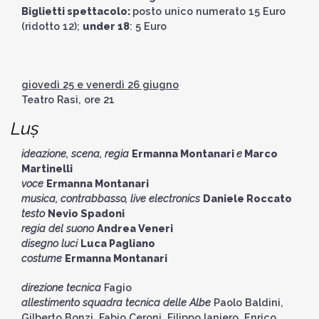
Biglietti spettacolo:
posto unico numerato 15 Euro
(ridotto 12);
under 18
: 5 Euro
giovedì 25 e venerdì 26 giugno
Teatro Rasi, ore 21
Luṣ
ideazione, scena, regia
Ermanna Montanari
e
Marco
Martinelli
voce
Ermanna Montanari
musica, contrabbasso, live electronics
Daniele Roccato
testo
Nevio Spadoni
regia del suono
Andrea Veneri
disegno luci
Luca Pagliano
costume
Ermanna Montanari
direzione tecnica
Fagio
allestimento squadra tecnica delle Albe
Paolo Baldini,
Gilberto Bonzi, Fabio Ceroni, Filippo Ianiero, Enrico