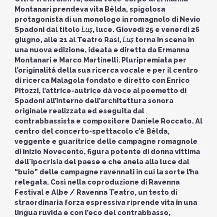
Montanari prendeva vita Bêlda, spigolosa
protagonista di un monologo in romagnolo di Nevio
Spadoni dal titolo
Luṣ
, luce. Giovedì 25 e venerdì 26
giugno, alle 21 al Teatro Rasi,
Luṣ
torna in scena in
una nuova edizione, ideata e diretta da Ermanna
Montanari e Marco Martinelli. Pluripremiata per
l’originalità della sua ricerca vocale e per il centro
di ricerca Malagola fondato e diretto con Enrico
Pitozzi, l’attrice-autrice dà voce al poemetto di
Spadoni all’interno dell’architettura sonora
originale realizzata ed eseguita dal
contrabbassista e compositore Daniele Roccato. Al
centro del concerto-spettacolo c’è Bêlda,
veggente e guaritrice delle campagne romagnole
di inizio Novecento, figura potente di donna vittima
dell'ipocrisia del paese e che anela alla luce dal
“buio” delle campagne ravennati in cui la sorte l’ha
relegata. Così nella coproduzione di Ravenna
Festival e Albe / Ravenna Teatro, un testo di
straordinaria forza espressiva riprende vita in una
lingua ruvida e con l’eco del contrabbasso,