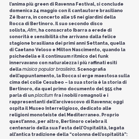
l’anima più green di Ravenna Festival, si conclude
domenica 24 maggio con il cantautore brasiliano
Zé Ibarra, in concerto alle 16 nei giardini della
Rocca di Bertinoro. Il suo secondo disco
solista,
Afim
, ha consacrato Ibarra a erede di
sonorità e sensibilità che arrivano dalla felice
stagione brasiliana dei primi anni Settanta, quella
di Caetano Veloso e Milton Nascimento, quando la
psichedelia e il continuum ritmico del funk
innervavano con naturalezza i più raffinati esiti
della
música popular brasileira
. Scenografia
dell’appuntamento, la Rocca si erge maestosa sulla
cima del colle Cesubeo – la sua storia è la storia di
Bertinoro, da quel primo documento del 955 che
parla di un
placitum
fra i nobili romagnoli e i
rappresentanti dell’arcivescovo di Ravenna; oggi
ospita il Museo Interreligioso, dedicato alle
religioni monoteiste del Mediterraneo. Proprio
quest’anno, per altro, Bertinoro celebra il
centenario della sua Festa dell’Ospitalità, legata
all’antica tradizione della “colonna dell’ospitalità”: