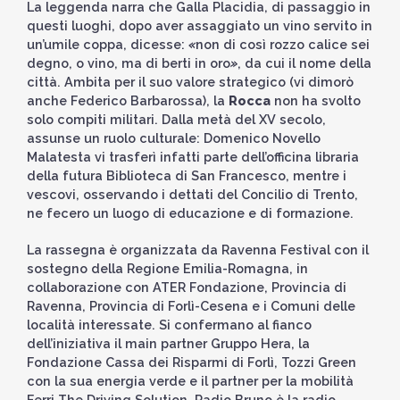
La leggenda narra che Galla Placidia, di passaggio in
questi luoghi, dopo aver assaggiato un vino servito in
un’umile coppa, dicesse:
«
non di così rozzo calice sei
degno, o vino, ma di berti in oro
»
, da cui il nome della
città. Ambita per il suo valore strategico (vi dimorò
anche Federico Barbarossa), la
Rocca
non ha svolto
solo compiti militari. Dalla metà del XV secolo,
assunse un ruolo culturale: Domenico Novello
Malatesta vi trasferì infatti parte dell’officina libraria
della futura Biblioteca di San Francesco, mentre i
vescovi, osservando i dettati del Concilio di Trento,
ne fecero un luogo di educazione e di formazione.
La rassegna è organizzata da Ravenna Festival con il
sostegno della Regione Emilia-Romagna, in
collaborazione con ATER Fondazione, Provincia di
Ravenna, Provincia di Forlì-Cesena e i Comuni delle
località interessate. Si confermano al fianco
dell’iniziativa il main partner Gruppo Hera, la
Fondazione Cassa dei Risparmi di Forlì, Tozzi Green
con la sua energia verde e il partner per la mobilità
Ferri The Driving Solution. Radio Bruno è la radio