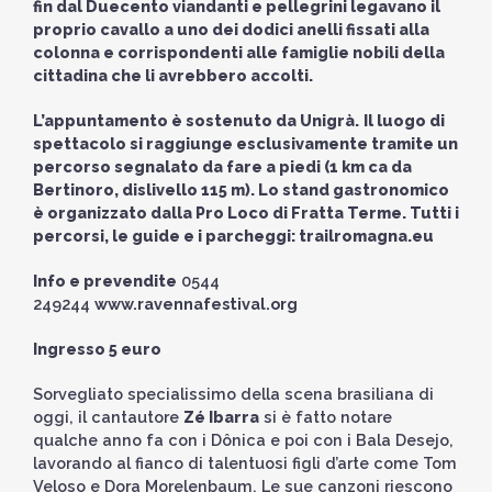
fin dal Duecento viandanti e pellegrini legavano il
proprio cavallo a uno dei dodici anelli fissati alla
colonna e corrispondenti alle famiglie nobili della
cittadina che li avrebbero accolti.
L’appuntamento è sostenuto da Unigrà.
Il luogo di
spettacolo si raggiunge esclusivamente tramite un
percorso segnalato da fare a piedi (1 km ca da
Bertinoro, dislivello 115 m). Lo stand gastronomico
è organizzato dalla Pro Loco di Fratta Terme. Tutti i
percorsi, le guide e i parcheggi:
trailromagna.eu
Info e prevendite
0544
249244
www.ravennafestival.org
Ingresso 5 euro
Sorvegliato specialissimo della scena brasiliana di
oggi, il cantautore
Zé Ibarra
si è fatto notare
qualche anno fa con i Dônica e poi con i Bala Desejo,
lavorando al fianco di talentuosi figli d’arte come Tom
Veloso e Dora Morelenbaum. Le sue canzoni riescono