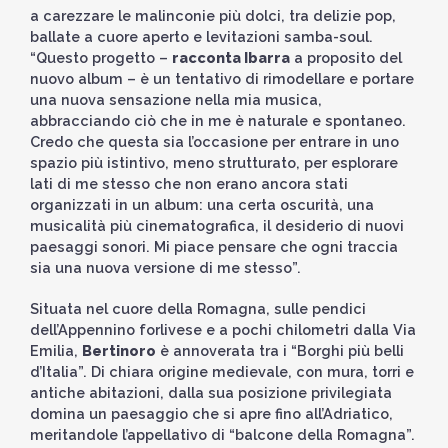
a carezzare le malinconie più dolci, tra delizie pop,
ballate a cuore aperto e levitazioni samba-soul.
“Questo progetto –
racconta Ibarra
a proposito del
nuovo album – è un tentativo di rimodellare e portare
una nuova sensazione nella mia musica,
abbracciando ciò che in me è naturale e spontaneo.
Credo che questa sia l’occasione per entrare in uno
spazio più istintivo, meno strutturato, per esplorare
lati di me stesso che non erano ancora stati
organizzati in un album: una certa oscurità, una
musicalità più cinematografica, il desiderio di nuovi
paesaggi sonori. Mi piace pensare che ogni traccia
sia una nuova versione di me stesso”.
Situata nel cuore della Romagna, sulle pendici
dell’Appennino forlivese e a pochi chilometri dalla Via
Emilia,
Bertinoro
è annoverata tra i “Borghi più belli
d’Italia”. Di chiara origine medievale, con mura, torri e
antiche abitazioni, dalla sua posizione privilegiata
domina un paesaggio che si apre fino all’Adriatico,
meritandole l’appellativo di “balcone della Romagna”.