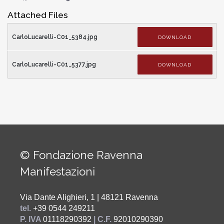
Attached Files
CarloLucarelli-C01_5384.jpg
DOWNLOAD
CarloLucarelli-C01_5377.jpg
DOWNLOAD
© Fondazione Ravenna
Manifestazioni
Via Dante Alighieri, 1 | 48121 Ravenna
tel.
+39 0544 249211
P. IVA
01118290392
| C.F.
92010290390