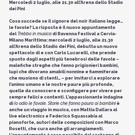
Mercoledì 2 luglio, alle 21.30 all’Arena dello Stadio
dei Pini
Cosa succede se il signore del noir italiano legge…
le favole? La risposta è il nuovo appuntamento
del
Trebbo in musica
di Ravenna Festival a Cervia-
Milano Marittima: mercoledì 2 luglio, alle 21.30
all’Arena dello Stadio dei Pini, debutta un nuovo
spettacolo di e con Carlo Lucarelli, che prende
spunto dagli aspetti più tenebrosi delle favole –
malefiche streghe che fanno prigionieri bambini,
lupi che divorano amabili nonnine e fiammiferaie
che muoiono di stenti… – per invitarci a esplorare
l’animo umano e le nostre paure più profonde,
quelle da conoscere e sconfiggere per vivere per
sempre felici e contenti. L’appassionante indagine
di
Io odio le favole. Storie che fanno paura ai bambini
è
anche un viaggio in musica, con Mattia Dallara al
live electronics e Federico Squassabia al
pianoforte, autori delle composizioni con Marco
Rosetti, che cura anche gli arrangiamenti.
L’appuntamento è reso possibile dal sostegno di