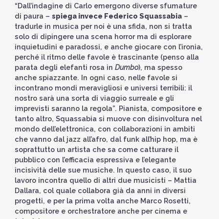
“Dall’indagine di Carlo emergono diverse sfumature
di paura –
spiega invece Federico Squassabia
–
tradurle in musica per noi è una sfida, non si tratta
solo di dipingere una scena horror ma di esplorare
inquietudini e paradossi, e anche giocare con l’ironia,
perché il ritmo delle favole è trascinante (penso alla
parata degli elefanti rosa in
Dumbo
), ma spesso
anche spiazzante. In ogni caso, nelle favole si
incontrano mondi meravigliosi e universi terribili: il
nostro sarà una sorta di viaggio surreale e gli
imprevisti saranno la regola”. Pianista, compositore e
tanto altro, Squassabia si muove con disinvoltura nel
mondo dell’elettronica, con collaborazioni in ambiti
che vanno dal jazz all’afro, dal funk all’hip hop, ma è
soprattutto un artista che sa come catturare il
pubblico con l’efficacia espressiva e l’elegante
incisività delle sue musiche. In questo caso, il suo
lavoro incontra quello di altri due musicisti – Mattia
Dallara, col quale collabora già da anni in diversi
progetti, e per la prima volta anche Marco Rosetti,
compositore e orchestratore anche per cinema e