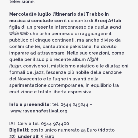
televisione.
Mercoledì 9 luglio
l’itinerario del Trebbo in
musica si conclude con
il concerto di
Arooj Aftab
,
figlia di un presente interconnesso da quella
world
wide web
che le ha permesso di raggiungere il
pubblico di cinque continenti, ma anche diviso da
confini che lei, cantautrice pakistana, ha dovuto
imparare ad attraversare. Nelle sue creazioni, come
quelle per il suo più recente album
Night
Reign
, convivono il misticismo asiatico e le dilatazioni
formali del jazz, l’essenza più nobile della canzone
del Novecento e le fughe in avanti della
sperimentazione contemporanea, in equilibrio tra
erudizione e totale libertà espressiva.
Info e prevendite
: tel. 0544 249244 –
www.ravennafestival.org
IAT Cervia tel. 0544 974400
Biglietti
: posto unico numerato 25 Euro (ridotto
22);
under 18
: 5 Euro