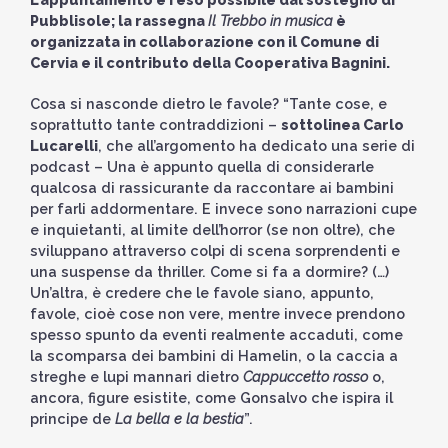
Pubblisole; la rassegna
Il Trebbo in musica
è
organizzata in collaborazione con il Comune di
Cervia e il contributo della Cooperativa Bagnini.
Cosa si nasconde dietro le favole? “Tante cose, e
soprattutto tante contraddizioni –
sottolinea Carlo
Lucarelli
, che all’argomento ha dedicato una serie di
podcast – Una è appunto quella di considerarle
qualcosa di rassicurante da raccontare ai bambini
per farli addormentare. E invece sono narrazioni cupe
e inquietanti, al limite dell’horror (se non oltre), che
sviluppano attraverso colpi di scena sorprendenti e
una suspense da thriller. Come si fa a dormire? (…)
Un’altra, è credere che le favole siano, appunto,
favole, cioè cose non vere, mentre invece prendono
spesso spunto da eventi realmente accaduti, come
la scomparsa dei bambini di Hamelin, o la caccia a
streghe e lupi mannari dietro
Cappuccetto rosso
o,
ancora, figure esistite, come Gonsalvo che ispira il
principe de
La bella e la bestia
”.