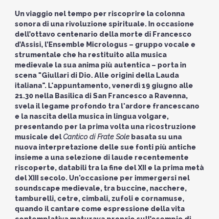
Un viaggio nel tempo per riscoprire la colonna
sonora di una rivoluzione spirituale. In occasione
dell’ottavo centenario della morte di Francesco
d’Assisi, l’Ensemble Micrologus – gruppo vocale e
strumentale che ha restituito alla musica
medievale la sua anima più autentica – porta in
scena "Giullari di Dio. Alle origini della Lauda
italiana". L'appuntamento, venerdì 19 giugno alle
21.30 nella Basilica di San Francesco a Ravenna,
svela il legame profondo tra l'ardore francescano
e la nascita della musica in lingua volgare,
presentando per la prima volta una ricostruzione
musicale del
Cantico di Frate Sole
basata su una
nuova interpretazione delle sue fonti più antiche
insieme a una selezione di laude recentemente
riscoperte, databili tra la fine del XII e la prima metà
del XIII secolo. Un'occasione per immergersi nel
soundscape medievale, tra buccine, nacchere,
tamburelli, cetre, cimbali, zufoli e cornamuse,
quando il cantare come espressione della vita
contemplativa maturava proprio sull’esempio di