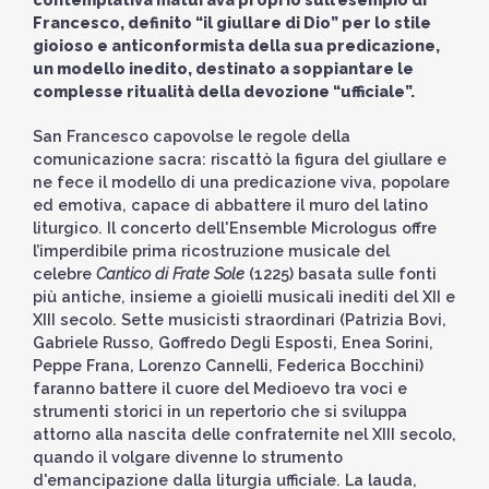
Francesco, definito “il giullare di Dio” per lo stile
gioioso e anticonformista della sua predicazione,
un modello inedito, destinato a soppiantare le
complesse ritualità della devozione “ufficiale”.
San Francesco capovolse le regole della
comunicazione sacra: riscattò la figura del giullare e
ne fece il modello di una predicazione viva, popolare
ed emotiva, capace di abbattere il muro del latino
liturgico. Il concerto dell'Ensemble Micrologus offre
l’imperdibile prima ricostruzione musicale del
celebre
Cantico di Frate Sole
(1225) basata sulle fonti
più antiche, insieme a gioielli musicali inediti del XII e
XIII secolo. Sette musicisti straordinari (Patrizia Bovi,
Gabriele Russo, Goffredo Degli Esposti, Enea Sorini,
Peppe Frana, Lorenzo Cannelli, Federica Bocchini)
faranno battere il cuore del Medioevo tra voci e
strumenti storici in un repertorio che si sviluppa
attorno alla nascita delle confraternite nel XIII secolo,
quando il volgare divenne lo strumento
d'emancipazione dalla liturgia ufficiale. La lauda,