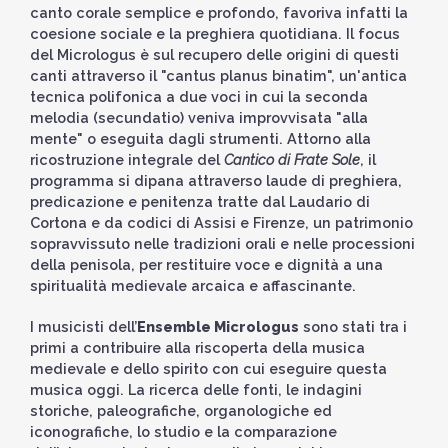
canto corale semplice e profondo, favoriva infatti la
coesione sociale e la preghiera quotidiana. Il focus
del Micrologus è sul recupero delle origini di questi
canti attraverso il "cantus planus binatim", un'antica
tecnica polifonica a due voci in cui la seconda
melodia (secundatio) veniva improvvisata "alla
mente" o eseguita dagli strumenti. Attorno alla
ricostruzione integrale del
Cantico di Frate Sole
, il
programma si dipana attraverso laude di preghiera,
predicazione e penitenza tratte dal Laudario di
Cortona e da codici di Assisi e Firenze, un patrimonio
sopravvissuto nelle tradizioni orali e nelle processioni
della penisola, per restituire voce e dignità a una
spiritualità medievale arcaica e affascinante.
I musicisti dell’
Ensemble Micrologus
sono stati tra i
primi a contribuire alla riscoperta della musica
medievale e dello spirito con cui eseguire questa
musica oggi. La ricerca delle fonti, le indagini
storiche, paleografiche, organologiche ed
iconografiche, lo studio e la comparazione