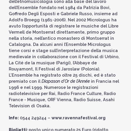
dell’etnomusicologia sono alla base del lavoro
dell’Ensemble fondato nel 1984 da Patrizia Bovi,
Goffredo Degli Esposti e Gabriele Russo, insieme ad
Adolfo Broegg (1961-2006). Nel 2002 Micrologus ha
avuto l’opportunità di registrare le musiche del Libre
Vermell de Montserrat direttamente, primo gruppo
nella storia, nell’antico monastero di Montserrat in
Catalogna. Da alcuni anni l’Ensemble Micrologus
tiene corsi e stage sull’interpretazione della musica
medievale in collaborazione con il Festival di Urbino,
La Cité de la musique (Parigi), l’Abbaye de
Rouyamont, Il Festival di Jaroslaw (Polonia).
L'Ensemble ha registrato oltre 25 dischi, ed è stato
premiato con il
Diapason d’Or de l’Année
in Francia nel
1996 e nel 1999. Numerose le registrazioni
radiotelevisive per Rai, Radio France Culture, Radio
France - Musique, ORF Vienna, Radio Suisse, Asahi
Television di Osaka.
Info:
0544 249244 –
www.ravennafestival.org
Biglietti:
posto unico numerato
25 Euro (ridotto