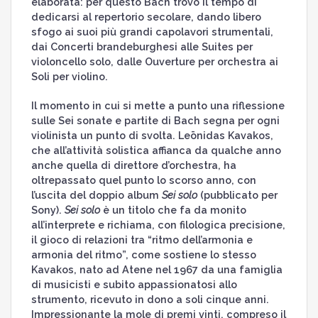
elaborata: per questo Bach trovò il tempo di
dedicarsi al repertorio secolare, dando libero
sfogo ai suoi più grandi capolavori strumentali,
dai Concerti brandeburghesi alle Suites per
violoncello solo, dalle Ouverture per orchestra ai
Soli per violino.
Il momento in cui si mette a punto una riflessione
sulle Sei sonate e partite di Bach segna per ogni
violinista un punto di svolta. Leōnidas Kavakos,
che all’attività solistica affianca da qualche anno
anche quella di direttore d’orchestra, ha
oltrepassato quel punto lo scorso anno, con
l’uscita del doppio album
Sei solo
(pubblicato per
Sony).
Sei solo
è un titolo che fa da monito
all’interprete e richiama, con filologica precisione,
il gioco di relazioni tra “ritmo dell’armonia e
armonia del ritmo”, come sostiene lo stesso
Kavakos, nato ad Atene nel 1967 da una famiglia
di musicisti e subito appassionatosi allo
strumento, ricevuto in dono a soli cinque anni.
Impressionante la mole di premi vinti, compreso il