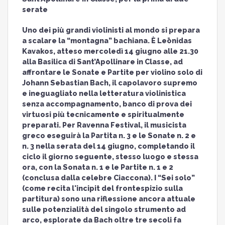
serate
Uno dei più grandi violinisti al mondo si prepara
a scalare la “montagna” bachiana. È Leōnidas
Kavakos, atteso mercoledì 14 giugno alle 21.30
alla Basilica di Sant’Apollinare in Classe, ad
affrontare le Sonate e Partite per violino solo di
Johann Sebastian Bach, il capolavoro supremo
e ineguagliato nella letteratura violinistica
senza accompagnamento, banco di prova dei
virtuosi più tecnicamente e spiritualmente
preparati. Per Ravenna Festival, il musicista
greco eseguirà la Partita n. 3 e le Sonate n. 2 e
n. 3 nella serata del 14 giugno, completando il
ciclo il giorno seguente, stesso luogo e stessa
ora, con la Sonata n. 1 e le Partite n. 1 e 2
(conclusa dalla celebre Ciaccona). I “Sei solo”
(come recita l'incipit del frontespizio sulla
partitura) sono una riflessione ancora attuale
sulle potenzialità del singolo strumento ad
arco, esplorate da Bach oltre tre secoli fa