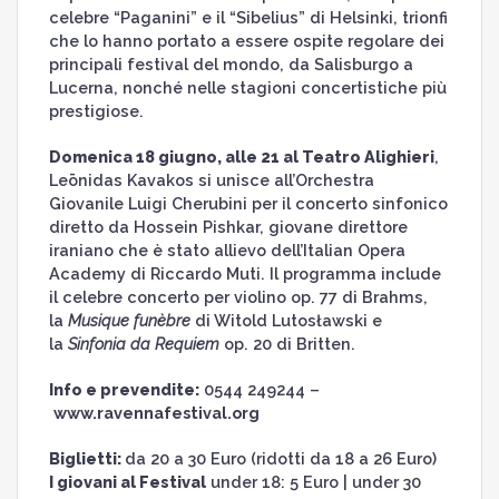
celebre “Paganini” e il “Sibelius” di Helsinki, trionfi
che lo hanno portato a essere ospite regolare dei
principali festival del mondo, da Salisburgo a
Lucerna, nonché nelle stagioni concertistiche più
prestigiose.
Domenica 18 giugno, alle 21 al Teatro Alighieri
,
Leōnidas Kavakos si unisce all’Orchestra
Giovanile Luigi Cherubini per il concerto sinfonico
diretto da Hossein Pishkar, giovane direttore
iraniano che è stato allievo dell’Italian Opera
Academy di Riccardo Muti. Il programma include
il celebre concerto per violino op. 77 di Brahms,
la
Musique funèbre
di Witold Lutosławski e
la
Sinfonia da Requiem
op. 20 di Britten.
Info e prevendite:
0544 249244 –
www.ravennafestival.org
Biglietti:
da 20 a 30 Euro (ridotti da 18 a 26 Euro)
I giovani al Festival
under 18: 5 Euro | under 30