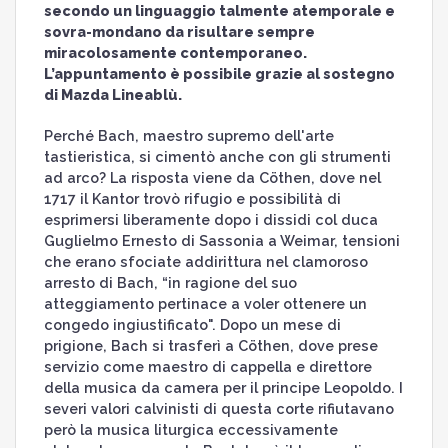
secondo un linguaggio talmente atemporale e
sovra-mondano da risultare sempre
miracolosamente contemporaneo.
L’appuntamento è possibile grazie al sostegno
di Mazda Lineablù.
Perché Bach, maestro supremo dell'arte
tastieristica, si cimentò anche con gli strumenti
ad arco? La risposta viene da Cöthen, dove nel
1717 il Kantor trovò rifugio e possibilità di
esprimersi liberamente dopo i dissidi col duca
Guglielmo Ernesto di Sassonia a Weimar, tensioni
che erano sfociate addirittura nel clamoroso
arresto di Bach, “in ragione del suo
atteggiamento pertinace a voler ottenere un
congedo ingiustificato". Dopo un mese di
prigione, Bach si trasferì a Cöthen, dove prese
servizio come maestro di cappella e direttore
della musica da camera per il principe Leopoldo. I
severi valori calvinisti di questa corte rifiutavano
però la musica liturgica eccessivamente