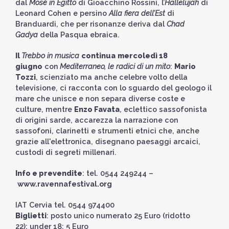
dal
Mosè in Egitto
di Gioacchino Rossini, l’
Hallelujah
di
Leonard Cohen e persino
Alla fiera dell’Est
di
Branduardi, che per risonanze deriva dal
Chad
Gadya
della Pasqua ebraica.
Il
Trebbo in musica
continua
mercoledì 18
giugno
con
Mediterraneo, le radici di un mito
:
Mario
Tozzi
, scienziato ma anche celebre volto della
televisione, ci racconta con lo sguardo del geologo il
mare che unisce e non separa diverse coste e
culture, mentre
Enzo Favata
, eclettico sassofonista
di origini sarde, accarezza la narrazione con
sassofoni, clarinetti e strumenti etnici che, anche
grazie all'elettronica, disegnano paesaggi arcaici,
custodi di segreti millenari.
Info e prevendite
: tel. 0544 249244 –
www.ravennafestival.org
IAT Cervia tel. 0544 974400
Biglietti
: posto unico numerato 25 Euro (ridotto
22); under 18: 5 Euro