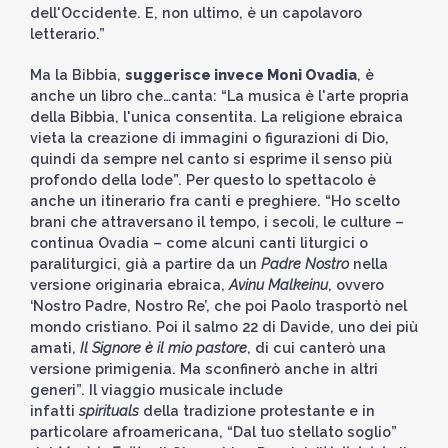
dell'Occidente. E, non ultimo, è un capolavoro
letterario.”
Ma la Bibbia,
suggerisce invece Moni Ovadia
, è
anche un libro che…canta: “La musica è l'arte propria
della Bibbia, l'unica consentita. La religione ebraica
vieta la creazione di immagini o figurazioni di Dio,
quindi da sempre nel canto si esprime il senso più
profondo della lode”. Per questo lo spettacolo è
anche un itinerario fra canti e preghiere. “Ho scelto
brani che attraversano il tempo, i secoli, le culture –
continua Ovadia – come alcuni canti liturgici o
paraliturgici, già a partire da un
Padre Nostro
nella
versione originaria ebraica,
Avinu Malkeinu
, ovvero
‘Nostro Padre, Nostro Re’, che poi Paolo trasportò nel
mondo cristiano. Poi il salmo 22 di Davide, uno dei più
amati,
Il Signore è il mio pastore
, di cui canterò una
versione primigenia. Ma sconfinerò anche in altri
generi”. Il viaggio musicale include
infatti
spirituals
della tradizione protestante e in
particolare afroamericana, “Dal tuo stellato soglio”