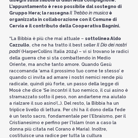
L’appuntamento è reso possibile dal sostegno di
Gruppo Hera; la rassegna
Il Trebbo in musica
è
organizzata in collaborazione con il Comune di
Cervia e il contributo della Cooperativa Bagnini.
“La Bibbia è più che mai attuale –
sottolinea Aldo
Cazzullo
, che ne ha tratto il best seller
Il Dio dei nostri
padri
(HarperCollins Italia 2024) – vi si trovano le radici
della guerra che si sta combattendo in Medio
Oriente, ma anche tanto amore. Quando Gesù
raccomanda ‘ama il prossimo tuo come te stesso’ e
quando ci invita ad amare i nostri nemici rende più
radicale, quindi più forte, un passo della legge di
Mosè che dice ‘Se incontri il tuo nemico, il cui asino è
stramazzato sotto il peso, non andartene ma aiutalo
a rialzare il suo asino’(…). Del resto, la Bibbia ha un
triplice livello di lettura. Per chi ha il dono della fede
è un testo sacro, fondamentale per l'Ebraismo, per il
Cristianesimo e perfino per l'Islam (non a caso la
donna più citata nel Corano è Maria). Inoltre,
costituisce una radice per tutta la cultura