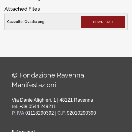
Attached Files
Cazzullo-Ovadia.png
DOWNLOAD
© Fondazione Ravenna
Manifestazioni
Via Dante Alighieri, 1 | 48121 Ravenna
tel.
+39 0544 249211
P. IVA
01118290392
| C.F.
92010290390
Il festival