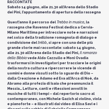
RACCONTATE
Sabato 14 giugno, alle 21.30 all’Arena dello Stadio
dei Pini, l’appuntamento di apertura della rassegna
Quest’anno il percorso del
Trebbo in musica
, la
rassegna che Ravenna Festival dedica a Cervia-
Milano Marittima per intrecciare note e narrazioni
nel solco della tradizione romagnola di dialogo e
condivisione del
trébb
, si apre con una delle più
grande storie mai raccontate: sabato 14 giugno,
alle 21.30 all’Arena dello Stadio dei Pini,
Il romanzo
della Bibbia
vede Aldo Cazzullo e Moni Ovadia
trasformarsi in investigatori per tracciare le origini
della nostra cultura e ripercorrere le vicende di
uomini e donne vissuti sotto lo sguardo di Dio –
dalla Creazione e Adamo ed Eva all’Arca di Noè, da
Abramo alla profezia di Isaia che preannuncia il
Messia… Letture, canti e riflessioni avvolti in
musiche di tutti i tempi – dal repertorio sacro al
contemporaneo, con Michele Gazich al violino, viola
e pianoforte – e illustrati dai video di Elisa Savi e i
disegni sulla sabbia di Gabriella Compagnone.