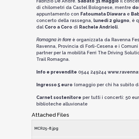
Fabrizio De André.
Sabato 31 maggio
il conce
di chilometri da Castel Bolognese, mentre
do
appuntamento con
Fatoumata Diawara
e
Bab
concerto della rassegna,
lunedì 2 giugno
, è 
dal
Coro a Coro
di
Rachele Andrioli
.
Romagna in fiore
è organizzata da Ravenna Fest
Ravenna, Provincia di Forlì-Cesena e i Comuni 
partner per la mobilità Ferri The Driving Soluti
Trail Romagna.
Info e prevendite
0544 249244
www.ravennaf
Ingresso 5 euro
(omaggio per chi ha subito da
Carnet sostenitore
per tutti i concerti: 50 eu
biblioteche alluvionate
Attached Files
MCR25-8.jpg