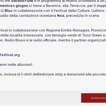
rto dei
Savana Funk
è in programma al Mulino Scodellino a un 
menica 1 giugno
si torna a Ravenna, alla Torraccia, per il dopp
 L’ Bluz
in collaborazione con il Festival delle Culture. L’ultimo
quello della cantautrice israeliana
Noa
, preceduta in scena
ival in collaborazione con Regione Emilia-Romagna, Provincia
delle località interessate, con l’energia verde di Tozzi Green e
on. Radio Bruno è la radio ufficiale, mentre il partner organizzat
estival.org
nni nelle alluvioni)
ro, inclusa la t-shirt dell’edizione 2025 e donazione alle piccole
DOWNLOA