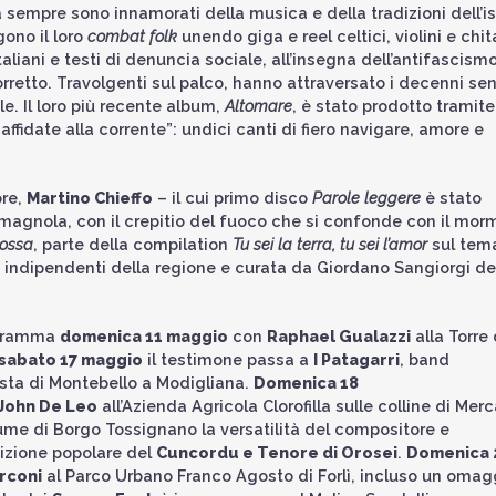
 sempre sono innamorati della musica e della tradizioni dell’i
ono il loro
combat folk
unendo giga e reel celtici, violini e chit
italiani e testi di denuncia sociale, all’insegna dell’antifascism
retto. Travolgenti sul palco, hanno attraversato i decenni se
e. Il loro più recente album,
Altomare
, è stato prodotto tramite
fidate alla corrente”: undici canti di fiero navigare, amore e
ore,
Martino Chieffo
– il cui primo disco
Parole leggere
è stato
magnola, con il crepitio del fuoco che si confonde con il mor
mossa
, parte della compilation
Tu sei la terra, tu sei l’amor
sul tem
ti indipendenti della regione e curata da Giordano Sangiorgi de
ogramma
domenica 11 maggio
con
Raphael Gualazzi
alla Torre 
sabato 17 maggio
il testimone passa a
I Patagarri
, band
resta di Montebello a Modigliana.
Domenica 18
John De Leo
all’Azienda Agricola Clorofilla sulle colline di Mer
ume di Borgo Tossignano la versatilità del compositore e
dizione popolare del
Cuncordu e Tenore di Orosei
.
Domenica 
rconi
al Parco Urbano Franco Agosto di Forlì, incluso un omag