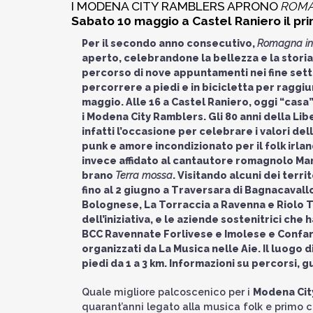
I MODENA CITY RAMBLERS APRONO
ROMA
Sabato 10 maggio a Castel Raniero il p
Per il secondo anno consecutivo,
Romagna in 
aperto, celebrandone la bellezza e la storia
percorso di nove appuntamenti nei fine set
percorrere a piedi e in bicicletta per raggi
maggio. Alle 16 a Castel Raniero, oggi “casa”
i Modena City Ramblers. Gli 80 anni della Lib
infatti l’occasione per celebrare i valori del
punk e amore incondizionato per il folk irlan
invece affidato al cantautore romagnolo Mart
brano
Terra mossa
. Visitando alcuni dei territ
fino al 2 giugno a Traversara di Bagnacaval
Bolognese, La Torraccia a Ravenna e Riolo 
dell’iniziativa, e le aziende sostenitrici che
BCC Ravennate Forlivese e Imolese e Confar
organizzati da La Musica nelle Aie. Il luogo 
piedi da 1 a 3 km. Informazioni su percorsi, 
Quale migliore palcoscenico per i
Modena Cit
quarant’anni legato alla musica folk e primo ce