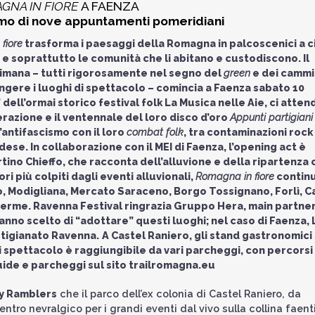
GNA IN FIORE
A FAENZA
rimo di nove appuntamenti pomeridiani
fiore
trasforma i paesaggi della Romagna in palcoscenici a c
 e soprattutto le comunità che li abitano e custodiscono. Il
timana – tutti rigorosamente nel segno del
green
e dei cammi
ungere i luoghi di spettacolo – comincia a Faenza sabato 10
 dell’ormai storico festival folk La Musica nelle Aie, ci atte
erazione e il ventennale del loro disco d’oro
Appunti partigiani
l’antifascismo con il loro
combat folk
, tra contaminazioni rock
dese. In collaborazione con il MEI di Faenza, l’opening act è
ino Chieffo, che racconta dell’alluvione e della ripartenza c
ori più colpiti dagli eventi alluvionali,
Romagna in fiore
contin
lo, Modigliana, Mercato Saraceno, Borgo Tossignano, Forlì, C
Terme. Ravenna Festival ringrazia Gruppo Hera, main partne
 hanno scelto di “adottare” questi luoghi; nel caso di Faenza, 
tigianato Ravenna.
A Castel Raniero, gli stand gastronomici
di spettacolo è raggiungibile da vari parcheggi, con percorsi
guide e parcheggi sul sito trailromagna.eu
y Ramblers
che il parco dell’ex colonia di Castel Raniero, da
ntro nevralgico per i grandi eventi dal vivo sulla collina faent