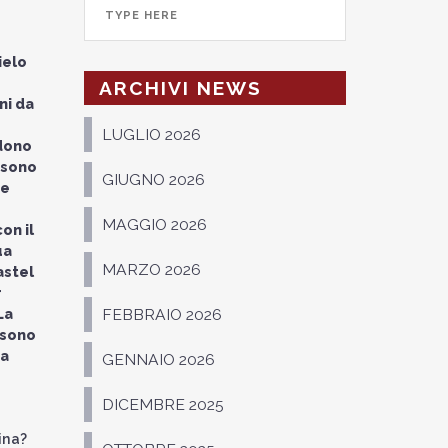
ielo
ARCHIVI NEWS
ni da
LUGLIO 2026
ndono
sono
GIUGNO 2026
 e
MAGGIO 2026
on il
ua
MARZO 2026
astel
r
La
FEBBRAIO 2026
 sono
 a
GENNAIO 2026
DICEMBRE 2025
ina?