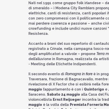
Nati nel 1991 come gruppo folk irlandese – da
di smeraldo – i Modena City Ramblers propong
elettriche, canti di resistenza, canti popolari 
con zero compromessi con il politicamente cor
mai perdere coerenza e passione – anche civil
crowfunding e include undici nuove canzoni “af
Resistenza.
Accanto a brani del suo repertorio di cantaut
registrato a Crinale, nella campagna tosco-ro
degli amplificatori a valvole – propone
Terra 
dell’alluvione in Romagna, realizzata da artis
- Meeting delle Etichette Indipendenti.
Il secondo evento di
Romagna in fiore
è in pr
Traversara, frazione di Bagnacavallo, mentre
rivelazione di X Factor che si esibirà nella fo
maggio
l’appuntamento è con i
Quintorigo
e
Saraceno.
Sabato 24 maggio
alla Casa del Fi
violoncellista
Ernst Reijseger
incontra la tra
maggio
è la volta della
Premiata Forneria Ma