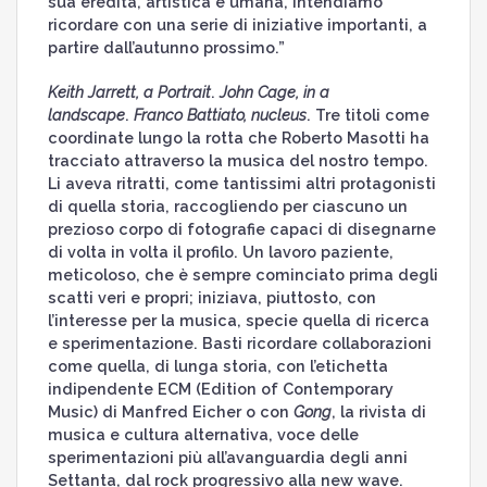
sua eredità, artistica e umana, intendiamo
ricordare con una serie di iniziative importanti, a
partire dall’autunno prossimo.”
Keith Jarrett, a Portrait
.
John Cage, in a
landscape
.
Franco Battiato, nucleus
. Tre titoli come
coordinate lungo la rotta che Roberto Masotti ha
tracciato attraverso la musica del nostro tempo.
Li aveva ritratti, come tantissimi altri protagonisti
di quella storia, raccogliendo per ciascuno un
prezioso corpo di fotografie capaci di disegnarne
di volta in volta il profilo. Un lavoro paziente,
meticoloso, che è sempre cominciato prima degli
scatti veri e propri; iniziava, piuttosto, con
l’interesse per la musica, specie quella di ricerca
e sperimentazione. Basti ricordare collaborazioni
come quella, di lunga storia, con l’etichetta
indipendente ECM (Edition of Contemporary
Music) di Manfred Eicher o con
Gong
, la rivista di
musica e cultura alternativa, voce delle
sperimentazioni più all’avanguardia degli anni
Settanta, dal rock progressivo alla new wave.