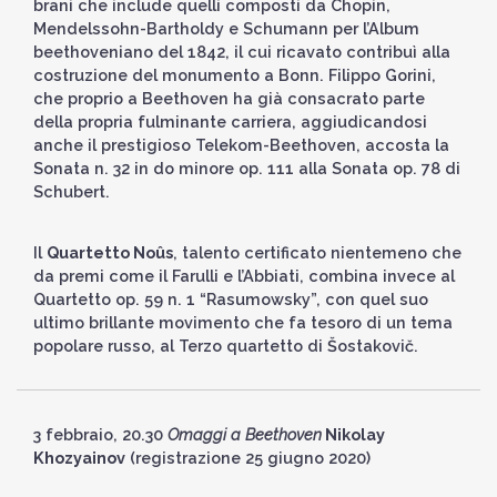
brani che include quelli composti da Chopin,
Mendelssohn-Bartholdy e Schumann per l’Album
beethoveniano del 1842, il cui ricavato contribuì alla
costruzione del monumento a Bonn. Filippo Gorini,
che proprio a Beethoven ha già consacrato parte
della propria fulminante carriera, aggiudicandosi
anche il prestigioso Telekom-Beethoven, accosta la
Sonata n. 32 in do minore op. 111 alla Sonata op. 78 di
Schubert.
Il
Quartetto Noûs
, talento certificato nientemeno che
da premi come il Farulli e l’Abbiati, combina invece al
Quartetto op. 59 n. 1 “Rasumowsky”, con quel suo
ultimo brillante movimento che fa tesoro di un tema
popolare russo, al Terzo quartetto di Šostakovič.
3 febbraio, 20.30
Omaggi a Beethoven
Nikolay
Khozyainov
(registrazione 25 giugno 2020)