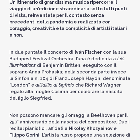
Un itinerario di grandissima musica ripercorre il
viaggio di un’edizione straordinaria sotto tutti punti
di vista, reinventata per il contesto senza
precedenti della pandemia e realizzata con
coraggio, creatività e la complicità di artisti italiani
e non.
In due puntate il concerto di
Iván Fischer
con la sua
Budapest Festival Orchestra: l’una è dedicata a
Les
Illuminations
di Benjamin Britten, eseguito con il
soprano Anna Prohaska; nella seconda parte invece
la Sinfonia n. 104 di Franz Joseph Haydn, denominata
“London” e
all’Idillio di Sigfrido
che Richard Wagner
regalò alla moglie Cosima per celebrare la nascita
del figlio Siegfried.
Non possono mancare gli omaggi a Beethoven per il
250° anniversario della nascita del compositore. Due i
recital pianistici, affidati a
Nikolay Khozyainov
e
Filippo Gorini
. L’artista russo propone una selezione di