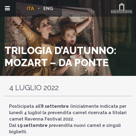
ITA
ENG
TRILOGIA D’AUTUNNO:
MOZART – DA PONTE
4 LUGLIO 2022
Posticipata all’
8 settembre
(inizialmente indicata per
lunedì 4 luglio) la prevendita carnet riservata a titolari
carnet Ravenna Festival 2022.
Dal
19 settembre
prevendita nuovi carnet e singoli
biglietti.