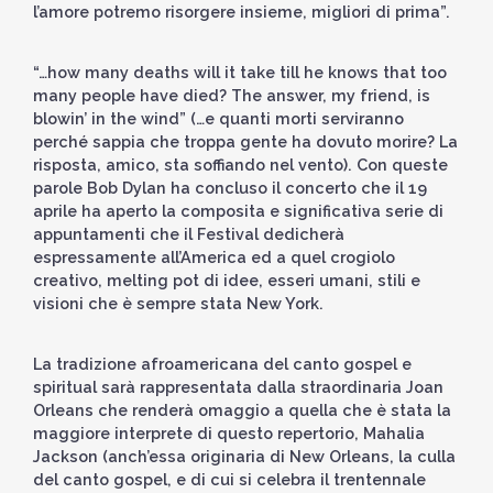
l’amore potremo risorgere insieme, migliori di prima”.
“…how many deaths will it take till he knows that too
many people have died? The answer, my friend, is
blowin’ in the wind” (…e quanti morti serviranno
perché sappia che troppa gente ha dovuto morire? La
risposta, amico, sta soffiando nel vento). Con queste
parole Bob Dylan ha concluso il concerto che il 19
aprile ha aperto la composita e significativa serie di
appuntamenti che il Festival dedicherà
espressamente all’America ed a quel crogiolo
creativo, melting pot di idee, esseri umani, stili e
visioni che è sempre stata New York.
La tradizione afroamericana del canto gospel e
spiritual sarà rappresentata dalla straordinaria Joan
Orleans che renderà omaggio a quella che è stata la
maggiore interprete di questo repertorio, Mahalia
Jackson (anch’essa originaria di New Orleans, la culla
del canto gospel, e di cui si celebra il trentennale