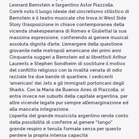
Leonard Bernstein e l’argentino Astor Piazzolla.
Com’è noto il luogo ideale del sincretismo stilistico di
Bernstein è il teatro musicale che trova in West Side
Story (trasposizione in chiave contemporanea della
vicenda shakespeariana di Romeo e Giulietta) la sua
massima espressione, conferendo al genere musical
assoluta dignità d’arte. L’emergere della questione
giovanile nelle metropoli americane dei primi anni
Cinquanta suggerì a Bernstein ed ai librettisti Arthur
Laurents e Stephen Sondheim di sostituire il motivo
del conflitto religioso con la rivalità venata di odio
razziale tra due bande di quartiere, i sedicenti
‘americani’ dei Jets e gli immigrati portoricani degli
Sharks. Con la Maria de Buenos Aires di Piazzolla, si
entra invece nei suburbi della capitale argentina, per
altre vicende legate pur sempre all’emarginazione ed
alla mancata integrazione.
L’operita del grande musicista argentino rende conto
della possibilità di conferire al genere “tango”
grande respiro e tenuta formale senza per questo
perdere la propria intensa capacità