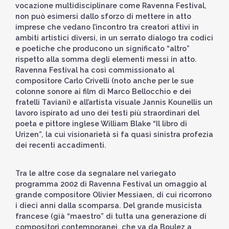
vocazione multidisciplinare come Ravenna Festival,
non può esimersi dallo sforzo di mettere in atto
imprese che vedano l’incontro tra creatori attivi in
ambiti artistici diversi, in un serrato dialogo tra codici
e poetiche che producono un significato “altro”
rispetto alla somma degli elementi messi in atto.
Ravenna Festival ha così commissionato al
compositore Carlo Crivelli (noto anche per le sue
colonne sonore ai film di Marco Bellocchio e dei
fratelli Taviani) e all’artista visuale Jannis Kounellis un
lavoro ispirato ad uno dei testi più straordinari del
poeta e pittore inglese William Blake “Il libro di
Urizen”, la cui visionarietà si fa quasi sinistra profezia
dei recenti accadimenti.
Tra le altre cose da segnalare nel variegato
programma 2002 di Ravenna Festival un omaggio al
grande compositore Olivier Messiaen, di cui ricorrono
i dieci anni dalla scomparsa. Del grande musicista
francese (già “maestro” di tutta una generazione di
compositori contemporanei, che va da Boulez a