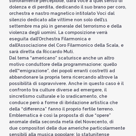
sonoramente percepibile, darà voce a quel senso di
dolenza e di perdita, dedicando il suo brano per coro,
orchestra e nastro magnetico intitolato Voci dal
silenzio dedicato alle vittime non solo dell’11
settembre ma più in generale del terrorismo e della
violenza degli uomini. La composizione verrà
eseguita dall’Orchestra Filarmonica e
dall’Associazione del Coro Filarmonico della Scala, e
sarà diretta da Riccardo Muti.
Dal tema “americano” scaturisce anche un altro
motivo conduttore della programmazione: quello
dell’“emigrazione”, dei popoli erranti costretti ad
abbandonare la propria terra ricercando altrove la
possibilità di sopravvivere. Anche in questo caso è il
confronto tra culture diverse ad emergere, il
sincretismo culturale e lo sradicamento, che
conduce però a forme di ibridazione artistica che
della “differenza” fanno il proprio fertile terreno.
Emblematica è così la proposta di due “opere”
anomale della seconda metà del Novecento, di
due compositori delle due americhe particolarmente
sensibili alla musica popolare: lo statunitense