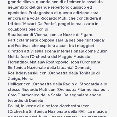
grande rilievo, quando non di riferimento assoluto,
nell’ambito del grande repertorio classico ed
operistico. Protagonista di questa edizione sarà
ancora una volta Riccardo Muti, che concluderà il
trittico “Mozart-Da Ponte”, progetto realizzato in
collaborazione con lo
Staatsoper di Vienna, con Le Nozze di Figaro.
Particolarmente corposa sarà la sezione “sinfonica”
del Festival, che ospiterà alcuni tra i maggiori
direttori attivi sulla scena internazionale come Zubin
Mehta (con l’Orchestra del Maggio Musicale
Fiorentino), Mstislav Rostropovicˇ (con l’Orchestra
Sinfonica Nazionale della Lituania) Gennadij
Rozˇhdesvenskij con l’Orchestra della Tonhalle di
Zurigo, Heinz
Holliger con l’Orchestra della Radio di Stoccarda e lo
stesso Riccardo Muti con l’Orchestra Filarmonica ed il
Coro Filarmonico della Scala. Da segnalare anche
l’esordio di Daniele
Pollini, in veste di direttore d’orchestra (con
l’Orchestra Sinfonica Nazionale della RAI). La musica
da camera costituirà – come sempre – un momento