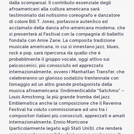
dalla scomparsa). Il contributo essenziale degli
afroamericani alla cultura americana sarà
testimoniato dal notissimo coreografo e danzatore
di colore Bill T. Jones, portavoce autentico ed
acclamato della danza afro-americana moderna, che
si presenterà al Festival con la compagnia di balletto
fondata con Arnie Zane. La composita tradizione
musicale americana, in cui si innestano jazz, blues,
rock e pop, sarà ripercorsa da quello che è
probabilmente il gruppo vocale, oggi attivo sui
palcoscenici, più conosciuto ed apprezzato
internazionalmente, ovvero i Manhattan Transfer, che
celebreranno un glorioso sodalizio trentennale con
l’omaggio ad un altro grande protagonista della
musica afroamericana: l’indimenticabile “Satchmo” –
Louis Armstrong, la più grande tromba del jazz.
Emblematica anche la composizione che il Ravenna
Festival ha voluto commissionare ad uno tra i
compositori italiani più conosciuti, apprezzati e amati
internazionalmente, Ennio Morricone
(particolarmente legato agli Stati Uniti), che renderà