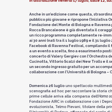
In distribuzione venerdì 17 luglio, dalle 12, 
Anche in un’edizione come questa, straordinar
pubblico più giovane e ripropone l’iniziativa
Fondazione del Monte di Bologna e Ravenna per
Rocca Brancaleone è già diventata il coraggio
un ricco programma completamente re-immagin
ai 30 anni (nati tra il 1 luglio 1989 e il 31 lug
Facebook di Ravenna Festival, compilando il f
a un evento a scelta, fino a esaurimento posti 
concerto di Valery Gergiev con l’Orchestra del
Cucinotta, Vittorio Scalzi dei New Trolls e il 
un secondo ingresso gratuito per un accomp
collaborazione con l’Università di Bologna –
Domenica 26 luglio
uno spettacolo multimedia
scenografia ad hoc per raccontare la storia 
prime cellule arriva alla comparsa dell’
Homo sa
Fondazione AIRC in collaborazione con i Depro
evoluzionista, Telmo Pievani, titolare della pr
l’Università di Padova, affiancato dal canto di