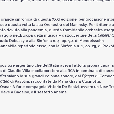
grande sinfonica di questa XXXI edizione: per l’occasione rito
isce questa volta la sua Orchestra del Mariinsky. Per il ritorno a
nto dovuto alla pandemia, questa formidabile orchestra eseg
ggio nell’Europa della musica – dall’ouverture della
Cenerent
aude Debussy e alla Sinfonia n. 4, op. 90, di Mendelssohn-
ncabile repertorio russo, con la Sinfonia n. 1, op. 25, di Prokof
ositore argentino che dell’Italia aveva fatto la propria casa, 
 di Claudio Villa e collaboratore alla RCA in centinaia di canzo
film
sfilano le sue grandi colonne sonore, dal
Django
di Corbucc
atteo
di Pasolini, raccontate da Maria Grazia Cucinotta,
e l’Oscar. A farle compagnia Vittorio De Scalzi, ovvero un New Tro
 deve a Bacalov, e il sestetto Ànema.