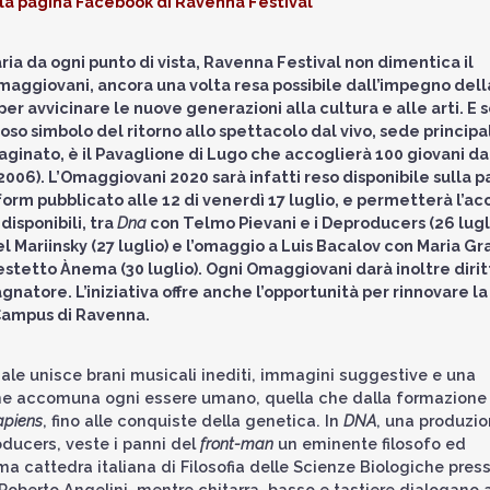
sulla pagina Facebook di Ravenna Festival
ia da ogni punto di vista, Ravenna Festival non dimentica il
 Omaggiovani, ancora una volta resa possibile dall’impegno dell
 avvicinare le nuove generazioni alla cultura e alle arti. E s
so simbolo del ritorno allo spettacolo dal vivo, sede principa
ato, è il Pavaglione di Lugo che accoglierà 100 giovani da
lio 2006). L’Omaggiovani 2020 sarà infatti reso disponibile sulla 
orm pubblicato alle 12 di venerdì 17 luglio, e permetterà l’ac
disponibili, tra
Dna
con Telmo Pievani e i Deproducers (26 luglio
 Mariinsky (27 luglio) e l’omaggio a Luis Bacalov con Maria Gr
sestetto
Ànema
(30 luglio). Ogni Omaggiovani darà inoltre dirit
agnatore.
L’iniziativa offre anche l’opportunità per rinnovare la
 Campus di Ravenna.
le unisce brani musicali inediti, immagini suggestive e una
che accomuna ogni essere umano, quella che dalla formazione 
piens
, fino alle conquiste della genetica. In
DNA
, una produzio
ducers, veste i panni del
front-man
un eminente filosofo ed
ima cattedra italiana di Filosofia delle Scienze Biologiche pres
 Roberto Angelini, mentre chitarra, basso e tastiere dialogano a