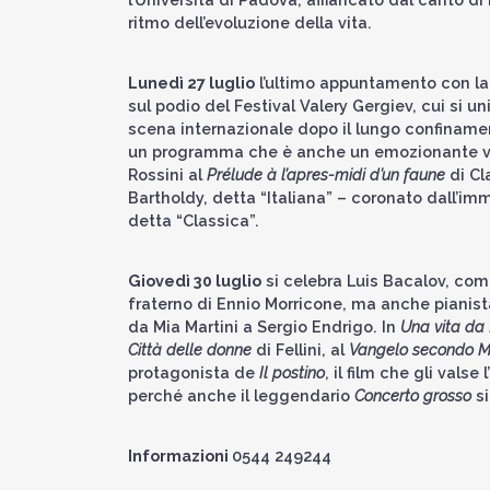
ritmo dell’evoluzione della vita.
Lunedì 27 luglio
l’ultimo appuntamento con la 
sul podio del Festival Valery Gergiev, cui si un
scena internazionale dopo il lungo confiname
un programma che è anche un emozionante via
Rossini al
Prélude à l’apres-midi d’un faune
di Cl
Bartholdy, detta “Italiana” – coronato dall’imma
detta “Classica”.
Giovedì 30 luglio
si celebra Luis Bacalov, comp
fraterno di Ennio Morricone, ma anche pianista
da Mia Martini a Sergio Endrigo. In
Una vita da 
Città delle donne
di Fellini, al
Vangelo secondo M
protagonista de
Il postino
, il film che gli vals
perché anche il leggendario
Concerto grosso
si
Informazioni
0544 249244