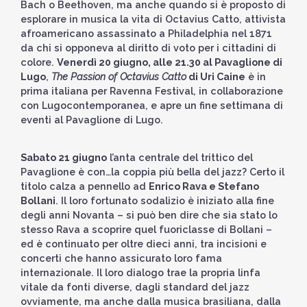
Bach o Beethoven, ma anche quando si è proposto di
esplorare in musica la vita di Octavius Catto, attivista
afroamericano assassinato a Philadelphia nel 1871
da chi si opponeva al diritto di voto per i cittadini di
colore.
Venerdì 20 giugno
, alle 21.30 al Pavaglione di
Lugo
,
The Passion of Octavius Catto
di Uri Caine
è in
prima italiana per Ravenna Festival, in collaborazione
con Lugocontemporanea, e apre un fine settimana di
eventi al Pavaglione di Lugo.
Sabato 21 giugno
l’anta centrale del trittico del
Pavaglione è con…la coppia più bella del jazz? Certo il
titolo calza a pennello ad
Enrico Rava e Stefano
Bollani
. Il loro fortunato sodalizio è iniziato alla fine
degli anni Novanta – si può ben dire che sia stato lo
stesso Rava a scoprire quel fuoriclasse di Bollani –
ed è continuato per oltre dieci anni, tra incisioni e
concerti che hanno assicurato loro fama
internazionale. Il loro dialogo trae la propria linfa
vitale da fonti diverse, dagli standard del jazz
ovviamente, ma anche dalla musica brasiliana, dalla