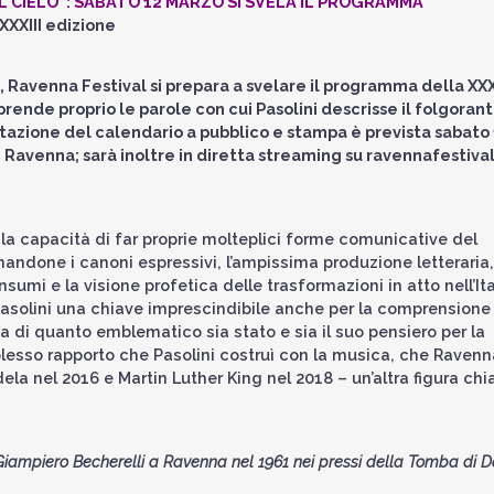
IL CIELO”: SABATO 12 MARZO SI SVELA IL PROGRAMMA
 XXXIII edizione
i, Ravenna Festival si prepara a svelare il programma della XXX
prende proprio le parole con cui Pasolini descrisse il folgoran
entazione del calendario a pubblico e stampa è prevista sabato
di Ravenna; sarà inoltre in diretta streaming su
ravennafestival
li, la capacità di far proprie molteplici forme comunicative del
onandone i canoni espressivi, l’ampissima produzione letteraria,
sumi e la visione profetica delle trasformazioni in atto nell’Ita
asolini una chiave imprescindibile anche per la comprensione
 di quanto emblematico sia stato e sia il suo pensiero per la
plesso rapporto che Pasolini costruì con la musica, che Ravenn
la nel 2016 e Martin Luther King nel 2018 – un’altra figura chi
 Giampiero Becherelli a Ravenna nel 1961 nei pressi della Tomba di D