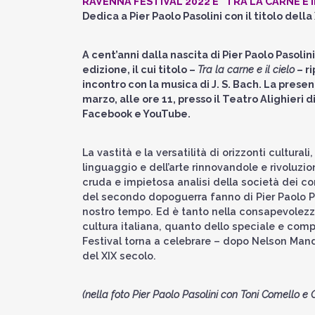
RAVENNA FESTIVAL 2022 È “TRA LA CARNE E 
Dedica a Pier Paolo Pasolini con il titolo della
A cent’anni dalla nascita di Pier Paolo Pasolin
edizione, il cui titolo –
Tra la carne e il cielo
– ri
incontro con la musica di J. S. Bach. La pres
marzo, alle ore 11, presso il Teatro Alighieri 
Facebook
e
YouTube
.
La vastità e la versatilità di orizzonti cultura
linguaggio e dell’arte rinnovandole e rivoluzi
cruda e impietosa analisi della società dei con
del secondo dopoguerra fanno di Pier Paolo P
nostro tempo. Ed è tanto nella consapevolezza
cultura italiana, quanto dello speciale e com
Festival torna a celebrare – dopo Nelson Mande
del XIX secolo.
(nella foto Pier Paolo Pasolini con Toni Comello e