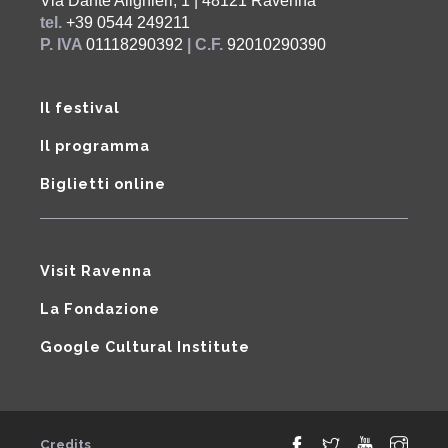
Via Dante Alighieri, 1 | 48121 Ravenna
tel.
+39 0544 249211
P. IVA
01118290392
| C.F.
92010290390
Il festival
Il programma
Biglietti online
Visit Ravenna
La Fondazione
Google Cultural Institute
Credits