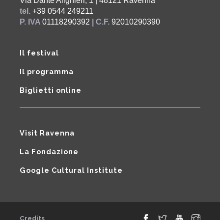
Via Dante Alighieri, 1 | 48121 Ravenna
tel.
+39 0544 249211
P. IVA
01118290392
| C.F.
92010290390
Il festival
Il programma
Biglietti online
Visit Ravenna
La Fondazione
Google Cultural Institute
Credits