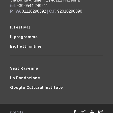
Via Dante Alighieri, 1 | 48121 Ravenna
tel.
+39 0544 249211
P. IVA
01118290392
| C.F.
92010290390
Il festival
Il programma
Biglietti online
Visit Ravenna
La Fondazione
Google Cultural Institute
Credits