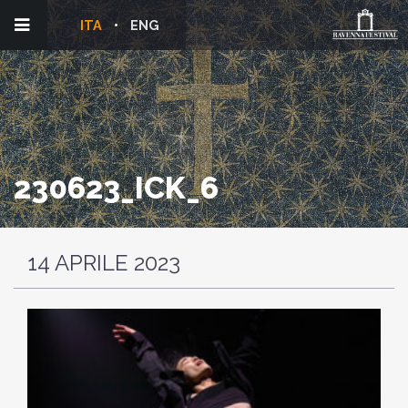
ITA
ENG
230623_ICK_6
14 APRILE 2023