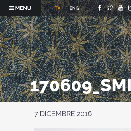
MENU
ITA
ENG
170609_SM
7 DICEMBRE 2016