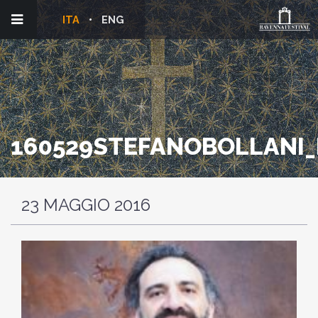
ITA
ENG
160529STEFANOBOLLANI_
23 MAGGIO 2016