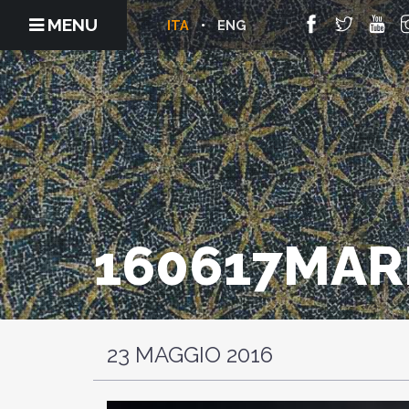
MENU
ITA
ENG
160617MAR
23 MAGGIO 2016